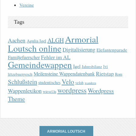
Vereine
Tags
Armorial
ALGH
Aachen
Agulia Igel
Loutsch online
Digitalisierung
Elefantenparade
Fehler im AL
Familjefuerscher
Gemeindewappen
Igel
lvi
Jahresbilanz
Rietstap
Meilensteine Wappendatenbank
lëtzebuergesch
Rom
Velo
Schlußstein
studentisches
veloh
wandern
wordpress
Wordpress
Wappenlexikon
wiesel.lu
Theme
ARMORIAL LOUTSCH