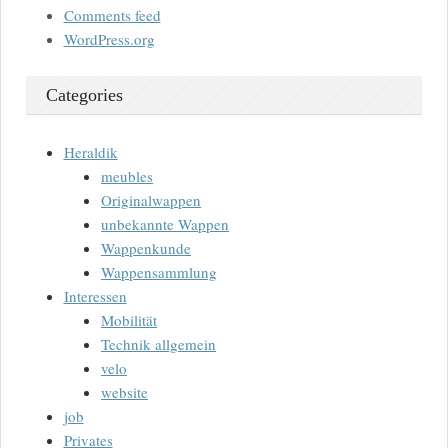
Comments feed
WordPress.org
Categories
Heraldik
meubles
Originalwappen
unbekannte Wappen
Wappenkunde
Wappensammlung
Interessen
Mobilität
Technik allgemein
velo
website
job
Privates