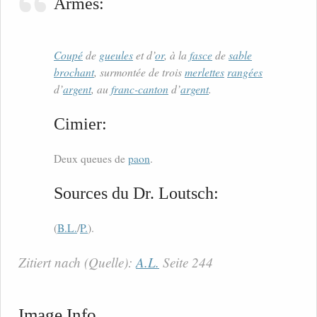
Armes:
Coupé
de
gueules
et d’
or
, à la
fasce
de
sable
brochant
, surmontée de trois
merlettes
rangées
d’
argent
, au
franc-canton
d’
argent
.
Cimier:
Deux queues de
paon
.
Sources du Dr. Loutsch:
(
B.L.
/
P.
).
Zitiert nach (Quelle):
A.L.
Seite 244
Image Info