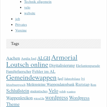
Technik allgemein
velo
website
job
Privates
Vereine
Tags
Armorial
ALGH
Aachen
Agulia Igel
Loutsch online
Digitalisierung
Elefantenparade
Fehler im AL
Familjefuerscher
Gemeindewappen
Igel
lvi
Jahresbilanz
Rietstap
Meilensteine Wappendatenbank
lëtzebuergesch
Rom
Velo
Schlußstein
studentisches
veloh
wandern
wordpress
Wordpress
Wappenlexikon
wiesel.lu
Theme