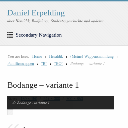
Daniel Erpelding
über Heraldik, Radfahren, Studentengeschichte und anderes
Secondary Navigation
You are here:
Home
Heraldik
(Meine) Wappensammlung
Familienwappen
“B”
“BO”
Bodange – variante 1
Bodange – variante 1
Sizes:
150 × 150
/
247 × 300
/
700 × 850
de Bodange - variante 1