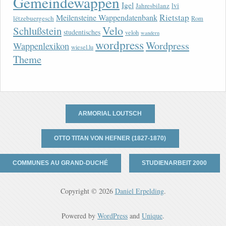
Gemeindewappen
Igel
lvi
Jahresbilanz
Rietstap
Meilensteine Wappendatenbank
lëtzebuergesch
Rom
Velo
Schlußstein
studentisches
veloh
wandern
wordpress
Wordpress
Wappenlexikon
wiesel.lu
Theme
ARMORIAL LOUTSCH
OTTO TITAN VON HEFNER (1827-1870)
COMMUNES AU GRAND-DUCHÉ
STUDIENARBEIT 2000
Copyright © 2026
Daniel Erpelding
.
Powered by
WordPress
and
Unique
.