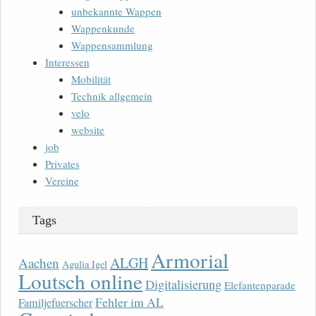
unbekannte Wappen
Wappenkunde
Wappensammlung
Interessen
Mobilität
Technik allgemein
velo
website
job
Privates
Vereine
Tags
Armorial
ALGH
Aachen
Agulia Igel
Loutsch online
Digitalisierung
Elefantenparade
Fehler im AL
Familjefuerscher