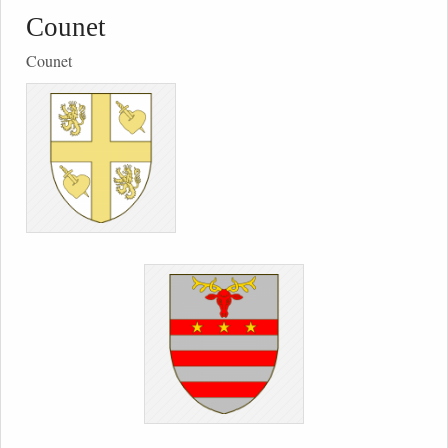
Counet
Counet