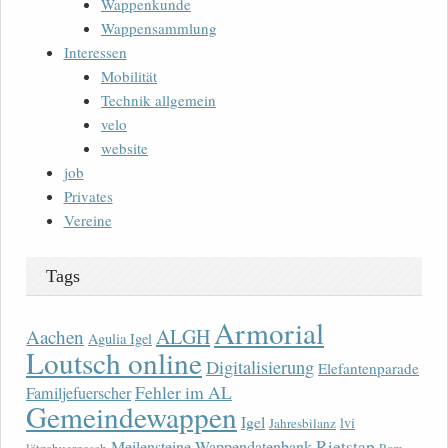
Wappenkunde
Wappensammlung
Interessen
Mobilität
Technik allgemein
velo
website
job
Privates
Vereine
Tags
Armorial
ALGH
Aachen
Agulia Igel
Loutsch online
Digitalisierung
Elefantenparade
Fehler im AL
Familjefuerscher
Gemeindewappen
Igel
lvi
Jahresbilanz
Rietstap
Meilensteine Wappendatenbank
lëtzebuergesch