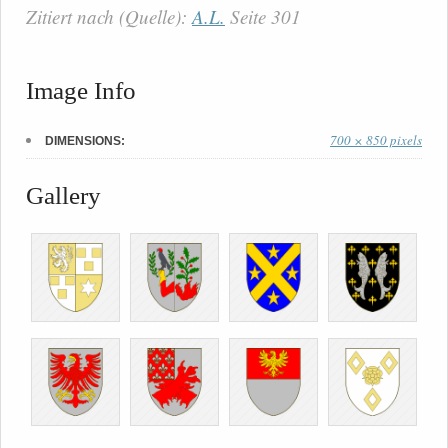
Zitiert nach (Quelle):
A.L.
Seite 301
Image Info
700 × 850 pixels
DIMENSIONS:
Gallery