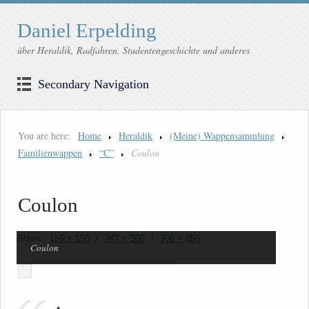
Daniel Erpelding
über Heraldik, Radfahren, Studentengeschichte und anderes
Secondary Navigation
You are here:
Home
Heraldik
(Meine) Wappensammlung
Familienwappen
“C”
Coulon
Coulon
Sizes:
150 × 150
/
247 × 300
/
700 × 850
Coulon