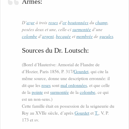
Armes:
D’
azur
à trois
roses
d’
or
boutonnées
du
champ
,
posées deux et une, celle-ci
surmontée
d’une
colombe
d’
argent
,
becquée
et
membrée
de
gueules
.
Sources du Dr. Loutsch:
(Borel d’Hauterive: Armorial de Flandre de
d’Hozier, Paris 1856, P. 317/
Gourdet
, qui cite la
même source, donne une description erronnée: il
dit que les
roses
sont
mal ordonnées
, et que celle
de la
pointe
est
surmontée
de la
colombe
, ce qui
est un non-sens.)
Cette famille était en possession de la seigneurie du
Roy au XVIIe siècle, d’après
Gourdet
et
T.
, V, P.
173 et sv.