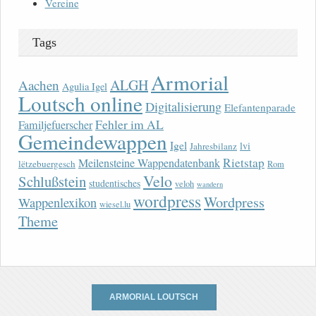
Vereine
Tags
Armorial
ALGH
Aachen
Agulia Igel
Loutsch online
Digitalisierung
Elefantenparade
Fehler im AL
Familjefuerscher
Gemeindewappen
Igel
lvi
Jahresbilanz
Rietstap
Meilensteine Wappendatenbank
lëtzebuergesch
Rom
Velo
Schlußstein
studentisches
veloh
wandern
wordpress
Wordpress
Wappenlexikon
wiesel.lu
Theme
ARMORIAL LOUTSCH