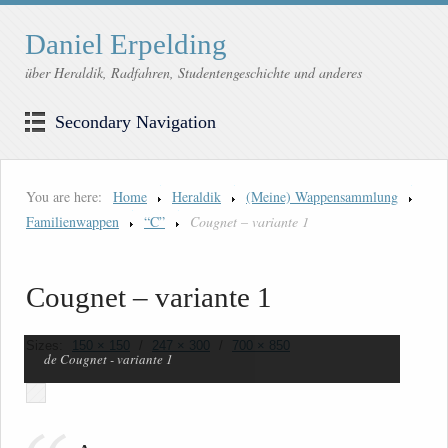
Daniel Erpelding
über Heraldik, Radfahren, Studentengeschichte und anderes
Secondary Navigation
You are here:
Home
Heraldik
(Meine) Wappensammlung
Familienwappen
“C”
Cougnet – variante 1
Cougnet – variante 1
Sizes:
150 × 150
/
247 × 300
/
700 × 850
de Cougnet - variante 1