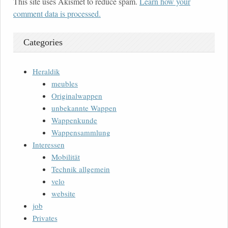
This site uses Akismet to reduce spam.
Learn how your
comment data is processed.
Categories
Heraldik
meubles
Originalwappen
unbekannte Wappen
Wappenkunde
Wappensammlung
Interessen
Mobilität
Technik allgemein
velo
website
job
Privates