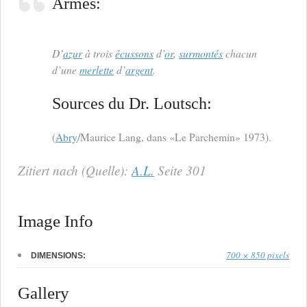
Armes:
D’
azur
à trois
écussons
d’
or
,
surmontés
chacun
d’une
merlette
d’
argent
.
Sources du Dr. Loutsch:
(
Abry
/Maurice Lang, dans «Le Parchemin» 1973).
Zitiert nach (Quelle):
A.L.
Seite 301
Image Info
700 × 850 pixels
DIMENSIONS:
Gallery