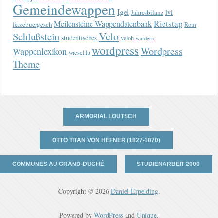
Gemeindewappen
Igel
lvi
Jahresbilanz
Rietstap
Meilensteine Wappendatenbank
lëtzebuergesch
Rom
Velo
Schlußstein
studentisches
veloh
wandern
wordpress
Wordpress
Wappenlexikon
wiesel.lu
Theme
ARMORIAL LOUTSCH
OTTO TITAN VON HEFNER (1827-1870)
COMMUNES AU GRAND-DUCHÉ
STUDIENARBEIT 2000
Copyright © 2026
Daniel Erpelding
.
Powered by
WordPress
and
Unique
.