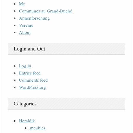
Me
Communes au Grand-Duché
Ahnenforschung
Vereine
About
Login and Out
Log in
Entries feed
Comments feed
WordPress.org
Categories
Heraldik
meubles