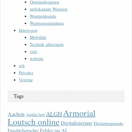
Originalwappen
unbekannte Wappen
Wappenkunde
Wappensammlung
Interessen
Mobilität
Technik allgemein
velo
website
job
Privates
Vereine
Tags
Armorial
ALGH
Aachen
Agulia Igel
Loutsch online
Digitalisierung
Elefantenparade
Fehler im AL
Familjefuerscher