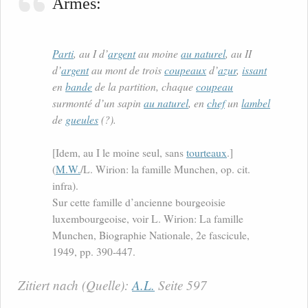
Armes:
Parti
, au I d’
argent
au moine
au naturel
, au II
d’
argent
au mont de trois
coupeaux
d’
azur
,
issant
en
bande
de la partition, chaque
coupeau
surmonté d’un sapin
au naturel
, en
chef
un
lambel
de
gueules
(?).
[Idem, au I le moine seul, sans
tourteaux
.]
(
M.W.
/L. Wirion: la famille Munchen, op. cit.
infra).
Sur cette famille d’ancienne bourgeoisie
luxembourgeoise, voir L. Wirion: La famille
Munchen, Biographie Nationale, 2e fascicule,
1949, pp. 390-447.
Zitiert nach (Quelle):
A.L.
Seite 597