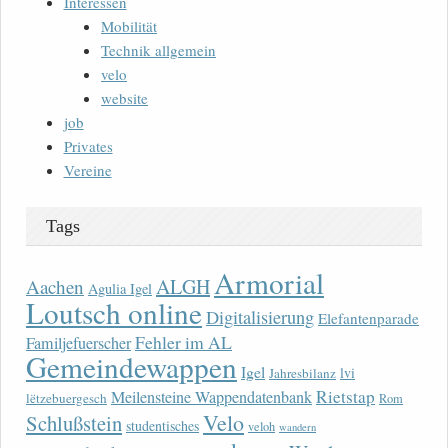
Interessen
Mobilität
Technik allgemein
velo
website
job
Privates
Vereine
Tags
Armorial
ALGH
Aachen
Agulia Igel
Loutsch online
Digitalisierung
Elefantenparade
Fehler im AL
Familjefuerscher
Gemeindewappen
Igel
lvi
Jahresbilanz
Rietstap
Meilensteine Wappendatenbank
lëtzebuergesch
Rom
Velo
Schlußstein
studentisches
veloh
wandern