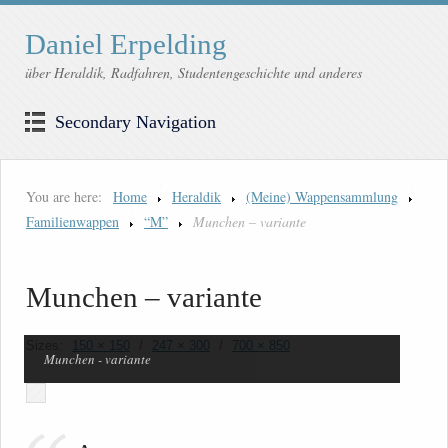
Daniel Erpelding
über Heraldik, Radfahren, Studentengeschichte und anderes
Secondary Navigation
You are here:
Home
Heraldik
(Meine) Wappensammlung
Familienwappen
“M”
Munchen – variante
Munchen – variante
Sizes:
150 × 150
/
247 × 300
/
700 × 850
Munchen - variante