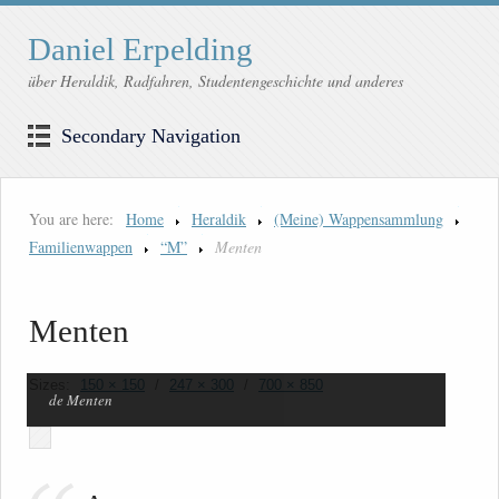
Daniel Erpelding
über Heraldik, Radfahren, Studentengeschichte und anderes
Secondary Navigation
You are here:
Home
Heraldik
(Meine) Wappensammlung
Familienwappen
“M”
Menten
Menten
Sizes:
150 × 150
/
247 × 300
/
700 × 850
de Menten