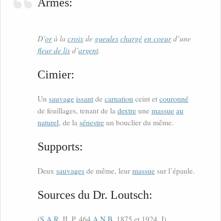
Armes:
D’
or
à la
croix
de
gueules
chargé
en coeur
d’une
fleur de lis
d’
argent
.
Cimier:
Un
sauvage
issant
de
carnation
ceint et
couronné
de feuillages, tenant de la
dextre
une
massue
au
naturel
, de la
sénestre
un bouclier du même.
Supports:
Deux
sauvages
de même, leur
massue
sur l’épaule.
Sources du Dr. Loutsch:
(
S.A.R.
II, P. 464
A.N.B.
1875 et 1924, I).