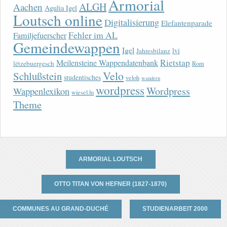
Armorial
ALGH
Aachen
Agulia Igel
Loutsch online
Digitalisierung
Elefantenparade
Fehler im AL
Familjefuerscher
Gemeindewappen
Igel
lvi
Jahresbilanz
Rietstap
Meilensteine Wappendatenbank
lëtzebuergesch
Rom
Velo
Schlußstein
studentisches
veloh
wandern
wordpress
Wordpress
Wappenlexikon
wiesel.lu
Theme
ARMORIAL LOUTSCH
OTTO TITAN VON HEFNER (1827-1870)
COMMUNES AU GRAND-DUCHÉ
STUDIENARBEIT 2000