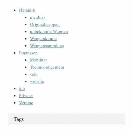
Heraldik
meubles
Originalwappen
unbekannte Wappen
Wappenkunde
Wappensammlung
Interessen
Mobilität
Technik allgemein
velo
website
job
Privates
Vereine
Tags