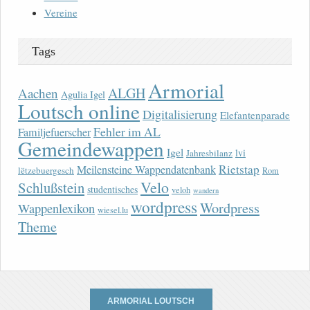
Vereine
Tags
Armorial
ALGH
Aachen
Agulia Igel
Loutsch online
Digitalisierung
Elefantenparade
Fehler im AL
Familjefuerscher
Gemeindewappen
Igel
lvi
Jahresbilanz
Rietstap
Meilensteine Wappendatenbank
lëtzebuergesch
Rom
Velo
Schlußstein
studentisches
veloh
wandern
wordpress
Wordpress
Wappenlexikon
wiesel.lu
Theme
ARMORIAL LOUTSCH