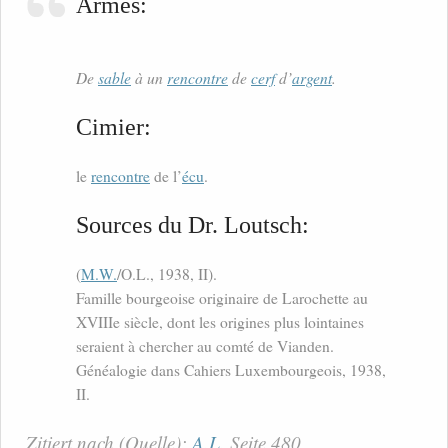
Armes:
De
sable
à un
rencontre
de
cerf
d’
argent
.
Cimier:
le
rencontre
de l’
écu
.
Sources du Dr. Loutsch:
(
M.W.
/O.L., 1938, II).
Famille bourgeoise originaire de Larochette au
XVIIIe siècle, dont les origines plus lointaines
seraient à chercher au comté de Vianden.
Généalogie dans Cahiers Luxembourgeois, 1938,
II.
Zitiert nach (Quelle):
A.L.
Seite 480