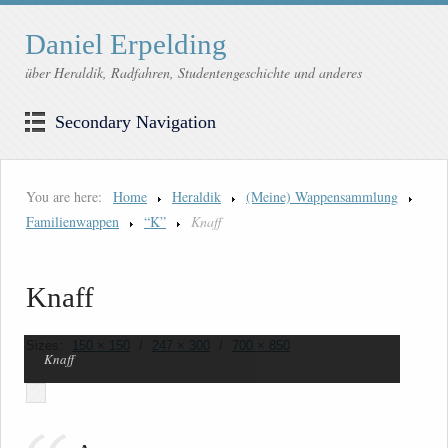
Daniel Erpelding
über Heraldik, Radfahren, Studentengeschichte und anderes
Secondary Navigation
You are here:
Home
Heraldik
(Meine) Wappensammlung
Familienwappen
“K”
Knaff
Knaff
Sizes:
150 × 150
/
247 × 300
/
700 × 850
Knaff