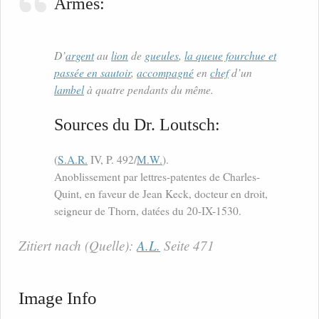
Armes:
D’
argent
au
lion
de
gueules
,
la queue fourchue et
passée en sautoir
,
accompagné
en
chef
d’un
lambel
à quatre pendants du même.
Sources du Dr. Loutsch:
(
S.A.R.
IV, P. 492/
M.W.
).
Anoblissement par lettres-patentes de Charles-
Quint, en faveur de Jean Keck, docteur en droit,
seigneur de Thorn, datées du 20-IX-1530.
Zitiert nach (Quelle):
A.L.
Seite 471
Image Info