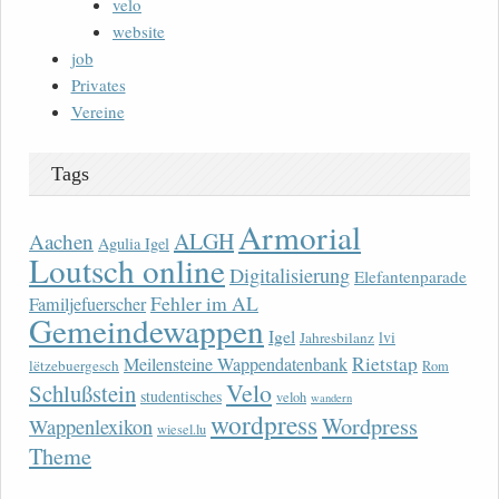
velo
website
job
Privates
Vereine
Tags
Armorial
ALGH
Aachen
Agulia Igel
Loutsch online
Digitalisierung
Elefantenparade
Fehler im AL
Familjefuerscher
Gemeindewappen
Igel
lvi
Jahresbilanz
Rietstap
Meilensteine Wappendatenbank
lëtzebuergesch
Rom
Velo
Schlußstein
studentisches
veloh
wandern
wordpress
Wordpress
Wappenlexikon
wiesel.lu
Theme