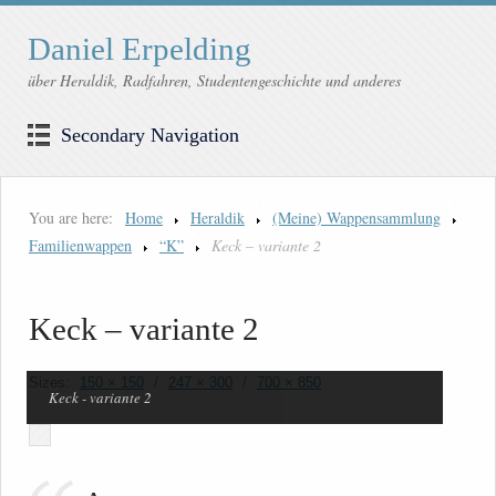
Daniel Erpelding
über Heraldik, Radfahren, Studentengeschichte und anderes
Secondary Navigation
You are here:
Home
Heraldik
(Meine) Wappensammlung
Familienwappen
“K”
Keck – variante 2
Keck – variante 2
Sizes:
150 × 150
/
247 × 300
/
700 × 850
Keck - variante 2