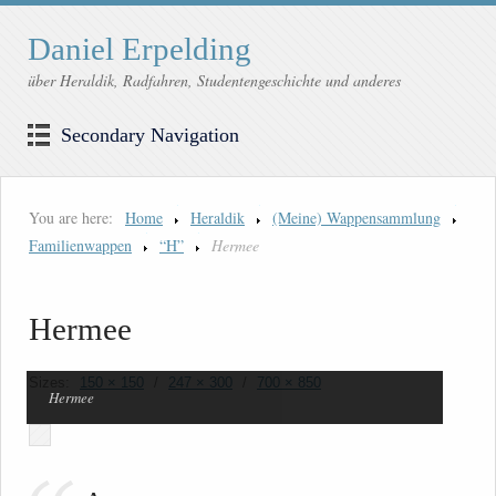
Daniel Erpelding
über Heraldik, Radfahren, Studentengeschichte und anderes
Secondary Navigation
You are here:
Home
Heraldik
(Meine) Wappensammlung
Familienwappen
“H”
Hermee
Hermee
Sizes:
150 × 150
/
247 × 300
/
700 × 850
Hermee