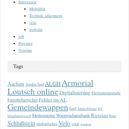
Interessen
Mobilität
Technik allgemein
velo
website
job
Privates
Vereine
Tags
Armorial
ALGH
Aachen
Agulia Igel
Loutsch online
Digitalisierung
Elefantenparade
Fehler im AL
Familjefuerscher
Gemeindewappen
Igel
lvi
Jahresbilanz
Rietstap
Meilensteine Wappendatenbank
lëtzebuergesch
Rom
Velo
Schlußstein
studentisches
veloh
wandern