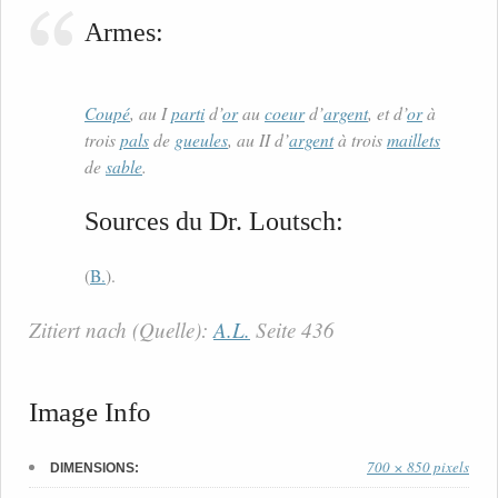
Armes:
Coupé
, au I
parti
d’
or
au
coeur
d’
argent
, et d’
or
à
trois
pals
de
gueules
, au II d’
argent
à trois
maillets
de
sable
.
Sources du Dr. Loutsch:
(
B.
).
Zitiert nach (Quelle):
A.L.
Seite 436
Image Info
700 × 850 pixels
DIMENSIONS: