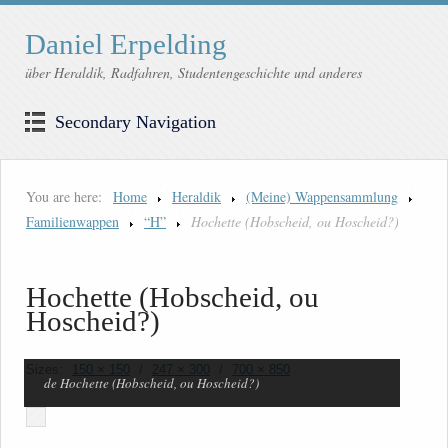
Daniel Erpelding
über Heraldik, Radfahren, Studentengeschichte und anderes
Secondary Navigation
You are here:
Home
Heraldik
(Meine) Wappensammlung
Familienwappen
“H”
Hochette (Hobscheid, ou Hoscheid?)
Hochette (Hobscheid, ou
Hoscheid?)
Sizes:
150 × 150
/
247 × 300
/
700 × 850
de Hochette (Hobscheid, ou Hoscheid?)