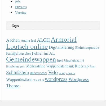
job
Privates
Vereine
Tags
Armorial
ALGH
Aachen
Agulia Igel
Loutsch online
Digitalisierung
Elefantenparade
Fehler im AL
Familjefuerscher
Gemeindewappen
Igel
lvi
Jahresbilanz
Rietstap
Meilensteine Wappendatenbank
lëtzebuergesch
Rom
Velo
Schlußstein
studentisches
veloh
wandern
wordpress
Wordpress
Wappenlexikon
wiesel.lu
Theme