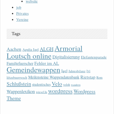
website
job
Privates
Vereine
Tags
Armorial
ALGH
Aachen
Agulia Igel
Loutsch online
Digitalisierung
Elefantenparade
Fehler im AL
Familjefuerscher
Gemeindewappen
Igel
lvi
Jahresbilanz
Rietstap
Meilensteine Wappendatenbank
lëtzebuergesch
Rom
Velo
Schlußstein
studentisches
veloh
wandern
wordpress
Wordpress
Wappenlexikon
wiesel.lu
Theme