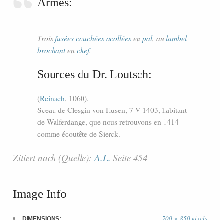
Armes:
Trois
fusées
couchées
acollées
en
pal
, au
lambel
brochant
en
chef
.
Sources du Dr. Loutsch:
(
Reinach
, 1060).
Sceau de Clesgin von Husen, 7-V-1403, habitant
de Walferdange, que nous retrouvons en 1414
comme écoutête de Sierck.
Zitiert nach (Quelle):
A.L.
Seite 454
Image Info
700 × 850 pixels
DIMENSIONS: