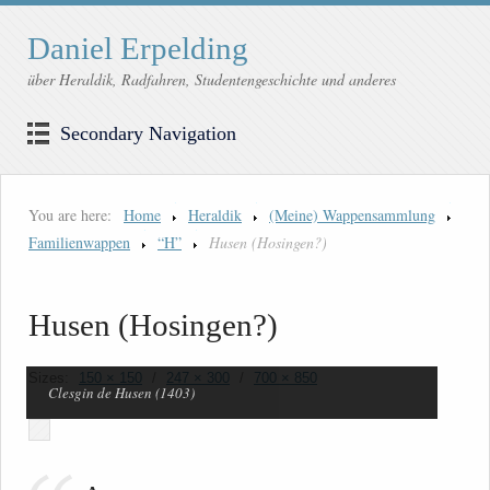
Daniel Erpelding
über Heraldik, Radfahren, Studentengeschichte und anderes
Secondary Navigation
You are here:
Home
Heraldik
(Meine) Wappensammlung
Familienwappen
“H”
Husen (Hosingen?)
Husen (Hosingen?)
Sizes:
150 × 150
/
247 × 300
/
700 × 850
Clesgin de Husen (1403)