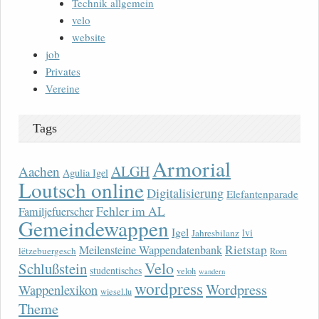
Technik allgemein
velo
website
job
Privates
Vereine
Tags
Armorial
ALGH
Aachen
Agulia Igel
Loutsch online
Digitalisierung
Elefantenparade
Fehler im AL
Familjefuerscher
Gemeindewappen
Igel
lvi
Jahresbilanz
Rietstap
Meilensteine Wappendatenbank
lëtzebuergesch
Rom
Velo
Schlußstein
studentisches
veloh
wandern
wordpress
Wordpress
Wappenlexikon
wiesel.lu
Theme