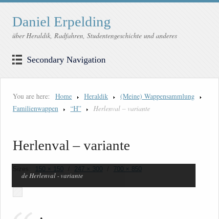
Daniel Erpelding
über Heraldik, Radfahren, Studentengeschichte und anderes
Secondary Navigation
You are here:
Home
Heraldik
(Meine) Wappensammlung
Familienwappen
“H”
Herlenval – variante
Herlenval – variante
Sizes:
150 × 150
/
247 × 300
/
700 × 850
de Herlenval - variante