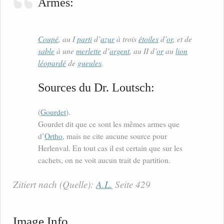
Armes:
Coupé
, au I
parti
d’
azur
à trois
étoiles
d’
or
, et de
sable
à une
merlette
d’
argent
, au II d’
or
au
lion
léopardé
de
gueules
.
Sources du Dr. Loutsch:
(
Gourdet
).
Gourdet dit que ce sont les mêmes armes que
d’
Ortho
, mais ne cite aucune source pour
Herlenval. En tout cas il est certain que sur les
cachets, on ne voit aucun trait de partition.
Zitiert nach (Quelle):
A.L.
Seite 429
Image Info