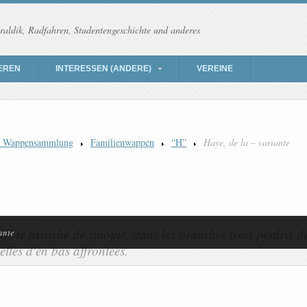
raldik, Radfahren, Studentengeschichte und anderes
EREN
INTERESSEN (ANDERE)
VEREINE
) Wappensammlung
Familienwappen
“H”
Haye, de la – variante
ante