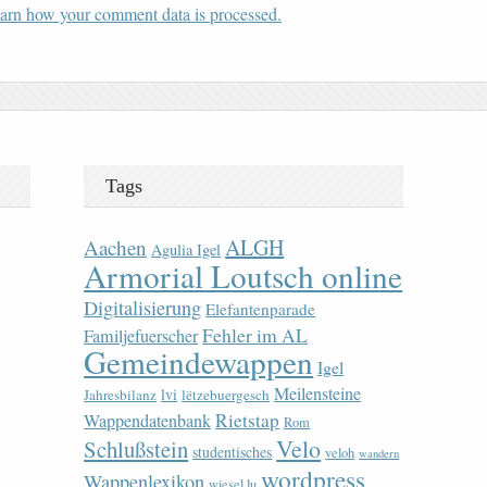
arn how your comment data is processed.
Tags
ALGH
Aachen
Agulia Igel
Armorial Loutsch online
Digitalisierung
Elefantenparade
Fehler im AL
Familjefuerscher
Gemeindewappen
Igel
Meilensteine
lvi
Jahresbilanz
lëtzebuergesch
Rietstap
Wappendatenbank
Rom
Velo
Schlußstein
studentisches
veloh
wandern
wordpress
Wappenlexikon
wiesel.lu