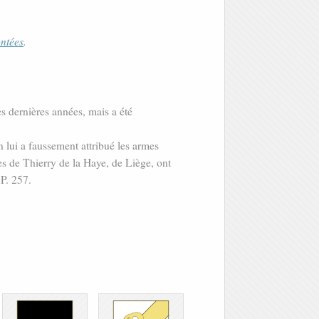
ontées
.
s dernières années, mais a été
lui a faussement attribué les armes
hes de Thierry de la Haye, de Liège, ont
P. 257.