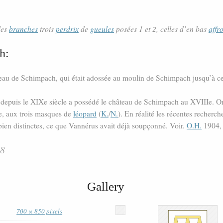
les
branches
trois
perdrix
de
gueules
posées 1 et 2, celles d’en bas
affr
h:
teau de Schimpach, qui était adossée au moulin de Schimpach jusqu’à ce
 depuis le XIXe siècle a possédé le château de Schimpach au XVIIIe. On 
ge, aux trois masques de
léopard
(
K.
/
N.
). En réalité les récentes recherc
s bien distinctes, ce que Vannérus avait déjà soupçonné. Voir.
O.H.
1904, 
18
Gallery
700 × 850 pixels