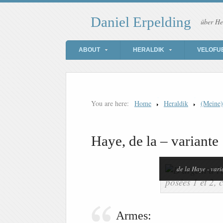
Daniel Erpelding
über He
ABOUT
HERALDIK
VELOFU
You are here:
Home
Heraldik
(Meine
Haye, de la – variante
de la Haye - vari
Armes: