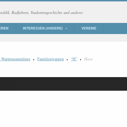
raldik, Radfahren, Studentengeschichte und anderes
EREN
INTERESSEN (ANDERE)
VEREINE
) Wappensammlung
Familienwappen
“H”
Haen