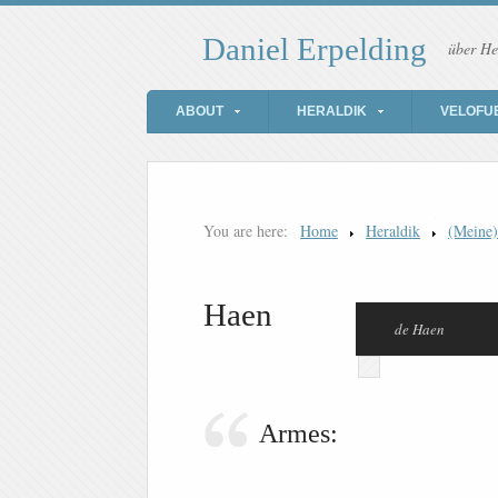
Daniel Erpelding
über He
ABOUT
HERALDIK
VELOFU
You are here:
Home
Heraldik
(Meine
Haen
de Haen
Armes: