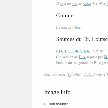
D’
or
à un
coq
de
sable
, les ailes
é
Cimier:
Le
coq
de l’
écu
.
Sources du Dr. Loutsc
(
H.L.T.
/
S.L.
/
R.
/
S.A.R.
II, P. 10).
(La version de
H.A.
reprise par
M
Famille des seigneurs de Bourgesc
Zitiert nach (Quelle):
A.L.
Seite 4
Image Info
DIMENSIONS: