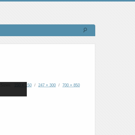
Sizes:
150 × 150
/
247 × 300
/
700 × 850