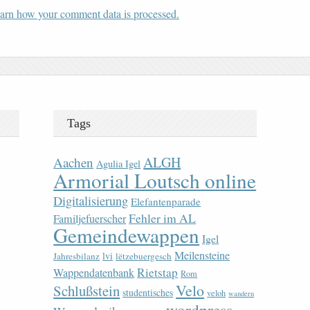
arn how your comment data is processed.
Tags
ALGH
Aachen
Agulia Igel
Armorial Loutsch online
Digitalisierung
Elefantenparade
Fehler im AL
Familjefuerscher
Gemeindewappen
Igel
Meilensteine
lvi
Jahresbilanz
lëtzebuergesch
Rietstap
Wappendatenbank
Rom
Velo
Schlußstein
studentisches
veloh
wandern
wordpress