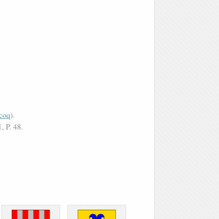
coq
).
, P. 48.