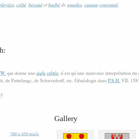
ployées
,
crêté
,
becqué
et
barbé
de
gueules
.
casque
couronné
.
h:
.W.
qui donne une
aigle
crêtée
, n’est qu’une mauvaise interprétation du
h, de Puttelangc, de Schwerdorff, etc. Généalogie dans
P.S.H.
VII, 1581
05
Gallery
700 × 850 pixels