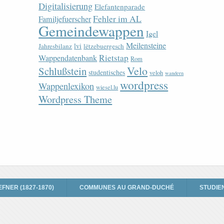
Digitalisierung
Elefantenparade
Fehler im AL
Familjefuerscher
Gemeindewappen
Igel
Meilensteine
lvi
Jahresbilanz
lëtzebuergesch
Rietstap
Wappendatenbank
Rom
Velo
Schlußstein
studentisches
veloh
wandern
wordpress
Wappenlexikon
wiesel.lu
Wordpress Theme
EFNER (1827-1870)
COMMUNES AU GRAND-DUCHÉ
STUDIE