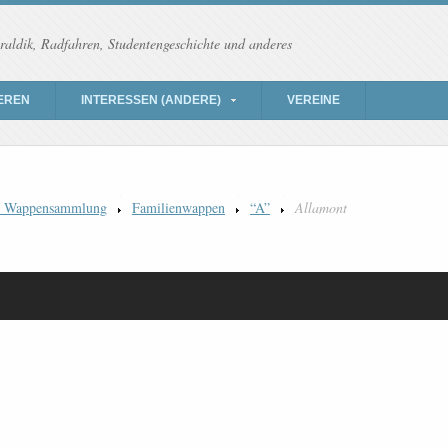
raldik, Radfahren, Studentengeschichte und anderes
EREN
INTERESSEN (ANDERE)
VEREINE
) Wappensammlung
Familienwappen
“A”
Allamont