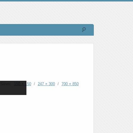
Sizes:
150 × 150
/
247 × 300
/
700 × 850