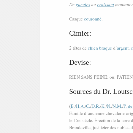
De
gueules
au
croissant
montant 
Casque
couronné
.
Cimier:
2 têtes de
chien braque
d’
argent
,
c
Devise:
RIEN SANS PEINE; ou: PATIE
Sources du Dr. Loutsc
(
B.
/
H.A.
/
C.
/
D.R.
/
K.
/
N.
/
N.M.
/
P. de
Famille d’ancienne chevalerie ori
le 15e siècle. Érection de la ter
Brandeville, jusiticier des noble