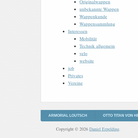
Originalwappen
unbekannte Wappen
Wappenkunde
Wappensammlung
Interessen
Mobilität
Technik allgemein
velo
website
job
Privates
Vereine
ARMORIAL LOUTSCH
OTTO TITAN VON H
Copyright © 2026
Daniel Erpelding
.