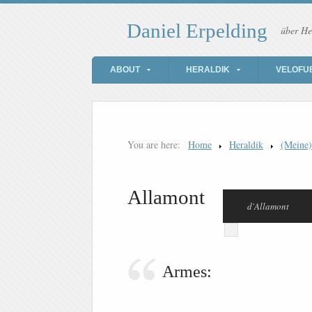
Daniel Erpelding
über He
ABOUT
HERALDIK
VELOFU
You are here:
Home
Heraldik
(Meine
Allamont
d'Allamont
Armes: