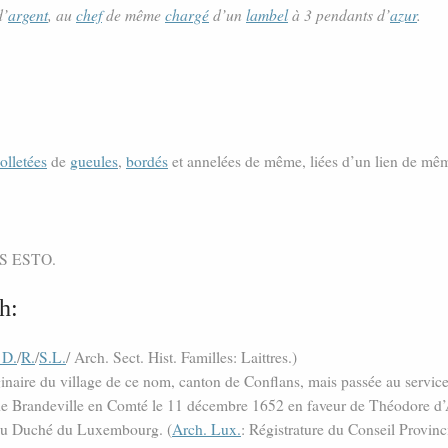
d’
argent
, au
chef
de même
chargé
d’un
lambel
à 3 pendants d’
azur
.
olletées
de
gueules
,
bordés
et annelées de même, liées d’un lien de mê
NS ESTO.
h:
 D.
/
R.
/
S.L.
/ Arch. Sect. Hist. Familles: Laittres.)
ginaire du village de ce nom, canton de Conflans, mais passée au serv
re de Brandeville en Comté le 11 décembre 1652 en faveur de Théodore d’
s du Duché du Luxembourg. (
Arch. Lux.
: Régistrature du Conseil Provin