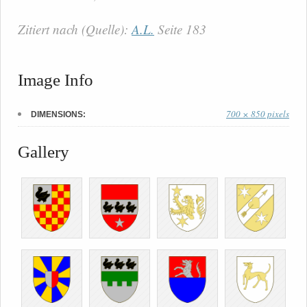
Zitiert nach (Quelle):
A.L.
Seite 183
Image Info
700 × 850 pixels
DIMENSIONS:
Gallery