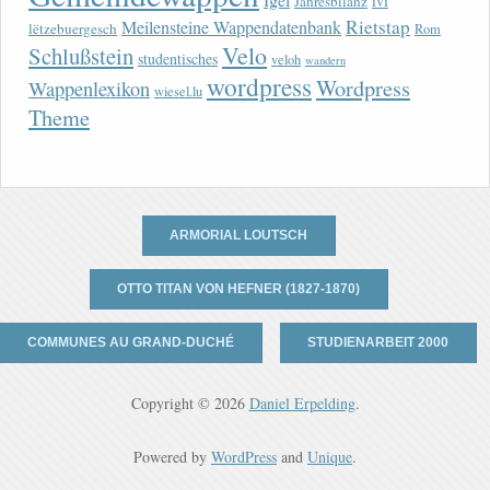
lvi
Jahresbilanz
Rietstap
Meilensteine Wappendatenbank
lëtzebuergesch
Rom
Velo
Schlußstein
studentisches
veloh
wandern
wordpress
Wordpress
Wappenlexikon
wiesel.lu
Theme
ARMORIAL LOUTSCH
OTTO TITAN VON HEFNER (1827-1870)
COMMUNES AU GRAND-DUCHÉ
STUDIENARBEIT 2000
Copyright © 2026
Daniel Erpelding
.
Powered by
WordPress
and
Unique
.