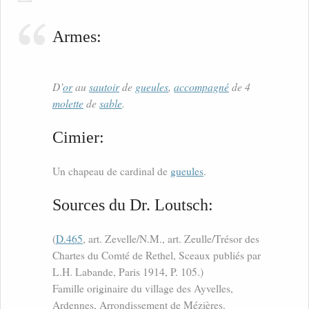
Armes:
D’
or
au
sautoir
de
gueules
,
accompagné
de 4
molette
de
sable
.
Cimier:
Un chapeau de cardinal de
gueules
.
Sources du Dr. Loutsch:
(
D.465
, art. Zevelle/N.M., art. Zeulle/Trésor des
Chartes du Comté de Rethel, Sceaux publiés par
L.H. Labande, Paris 1914, P. 105.)
Famille originaire du village des Ayvelles,
Ardennes, Arrondissement de Mézières.