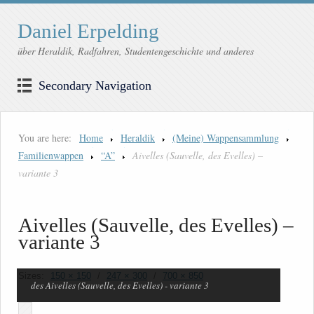
Daniel Erpelding
über Heraldik, Radfahren, Studentengeschichte und anderes
Secondary Navigation
You are here:
Home
Heraldik
(Meine) Wappensammlung
Familienwappen
“A”
Aivelles (Sauvelle, des Evelles) –
variante 3
Aivelles (Sauvelle, des Evelles) –
variante 3
Sizes:
150 × 150
/
247 × 300
/
700 × 850
des Aivelles (Sauvelle, des Evelles) - variante 3