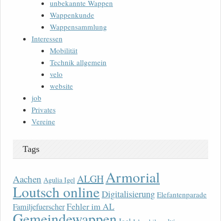
unbekannte Wappen
Wappenkunde
Wappensammlung
Interessen
Mobilität
Technik allgemein
velo
website
job
Privates
Vereine
Tags
Armorial
ALGH
Aachen
Agulia Igel
Loutsch online
Digitalisierung
Elefantenparade
Fehler im AL
Familjefuerscher
Gemeindewappen
Igel