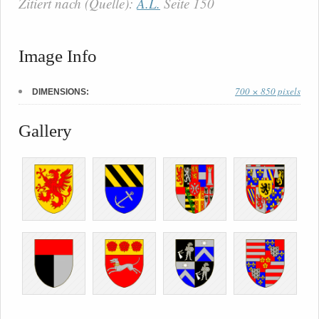
Zitiert nach (Quelle):
A.L.
Seite 150
Image Info
700 × 850 pixels
DIMENSIONS:
Gallery