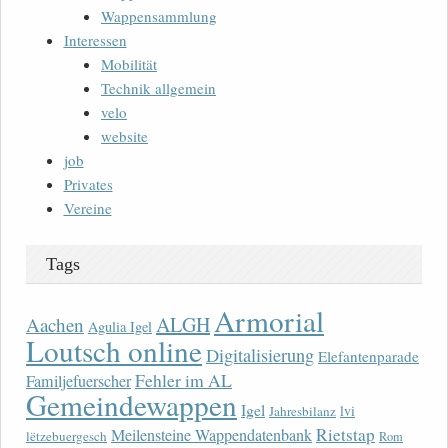
Wappensammlung
Interessen
Mobilität
Technik allgemein
velo
website
job
Privates
Vereine
Tags
Armorial
ALGH
Aachen
Agulia Igel
Loutsch online
Digitalisierung
Elefantenparade
Fehler im AL
Familjefuerscher
Gemeindewappen
Igel
lvi
Jahresbilanz
Rietstap
Meilensteine Wappendatenbank
lëtzebuergesch
Rom