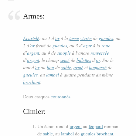
Armes:
Écartelé
: au 1 d’
or
à la
fasce
vivrée
de
gueules
, au
2 d’
or
fretté de
gueules
, au 3 d’
azur
à la
roue
d’
argent
, au 4 de
sinople
à l’ancre
renversée
d’
argent
, le champ
semé
de
billettes
d’
or
. Sur le
tout d’
or
au
lion
de
sable
,
armé
et
lampassé
de
gueules
, au
lambel
à quatre pendants du même
brochant
.
Deux casques
couronnés
.
Cimier:
Un écran rond d’
argent
au
léopard
rampant
de
sable
, au
lambel
de
gueules
brochant
,