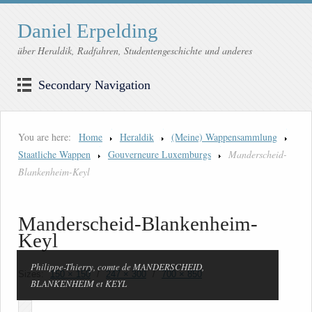
Daniel Erpelding
über Heraldik, Radfahren, Studentengeschichte und anderes
Secondary Navigation
You are here:
Home
Heraldik
(Meine) Wappensammlung
Staatliche Wappen
Gouverneure Luxemburgs
Manderscheid-
Blankenheim-Keyl
Manderscheid-Blankenheim-
Keyl
Philippe-Thierry, comte de MANDERSCHEID,
Sizes:
150 × 150
/
247 × 300
/
700 × 850
BLANKENHEIM et KEYL