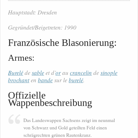
Hauptstadt: Dresden
Gegründet/Beigetreten: 1990
Französische Blasonierung:
Armes:
Burelé
de
sable
et d’
or
au
crancelin
de
sinople
brochant
en
bande
sur le
burelé
.
Offizielle
Wappenbeschreibung
Das Landeswappen Sachsens zeigt im neunmal
von Schwarz und Gold geteilten Feld einen
schrägrechten grünen Rautenkranz.