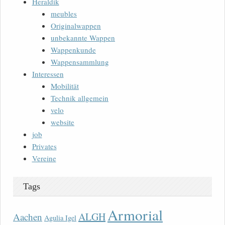
Heraldik
meubles
Originalwappen
unbekannte Wappen
Wappenkunde
Wappensammlung
Interessen
Mobilität
Technik allgemein
velo
website
job
Privates
Vereine
Tags
Armorial
ALGH
Aachen
Agulia Igel