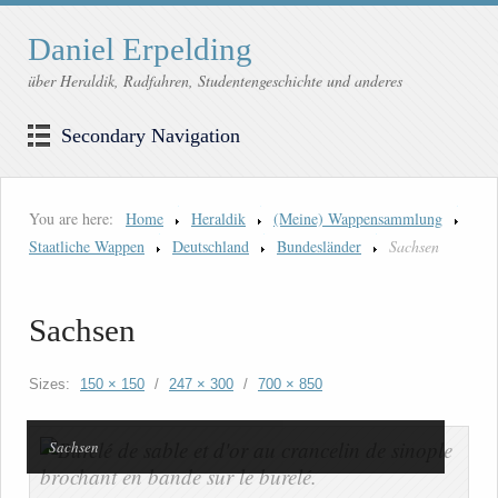
Daniel Erpelding
über Heraldik, Radfahren, Studentengeschichte und anderes
Secondary Navigation
You are here:
Home
Heraldik
(Meine) Wappensammlung
Staatliche Wappen
Deutschland
Bundesländer
Sachsen
Sachsen
Sizes:
150 × 150
/
247 × 300
/
700 × 850
Sachsen