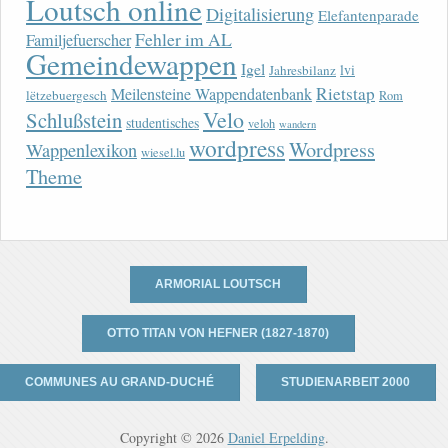
Loutsch online
Digitalisierung
Elefantenparade
Fehler im AL
Familjefuerscher
Gemeindewappen
Igel
lvi
Jahresbilanz
Rietstap
Meilensteine Wappendatenbank
lëtzebuergesch
Rom
Velo
Schlußstein
studentisches
veloh
wandern
wordpress
Wordpress
Wappenlexikon
wiesel.lu
Theme
ARMORIAL LOUTSCH
OTTO TITAN VON HEFNER (1827-1870)
COMMUNES AU GRAND-DUCHÉ
STUDIENARBEIT 2000
Copyright © 2026
Daniel Erpelding
.