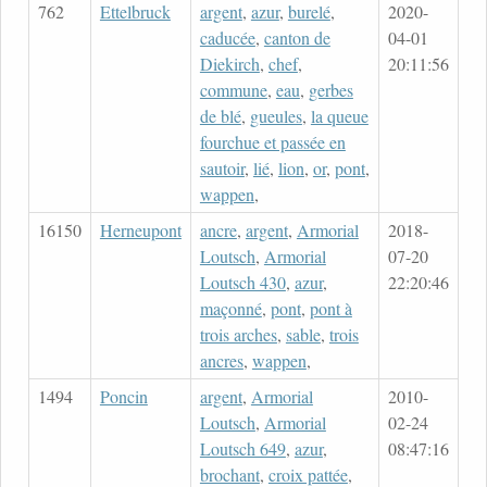
762
Ettelbruck
argent
,
azur
,
burelé
,
2020-
caducée
,
canton de
04-01
Diekirch
,
chef
,
20:11:56
commune
,
eau
,
gerbes
de blé
,
gueules
,
la queue
fourchue et passée en
sautoir
,
lié
,
lion
,
or
,
pont
,
wappen
,
16150
Herneupont
ancre
,
argent
,
Armorial
2018-
Loutsch
,
Armorial
07-20
Loutsch 430
,
azur
,
22:20:46
maçonné
,
pont
,
pont à
trois arches
,
sable
,
trois
ancres
,
wappen
,
1494
Poncin
argent
,
Armorial
2010-
Loutsch
,
Armorial
02-24
Loutsch 649
,
azur
,
08:47:16
brochant
,
croix pattée
,