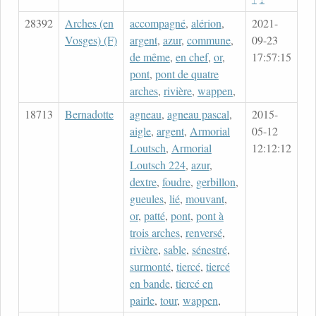
28392
Arches (en
accompagné
,
alérion
,
2021-
Vosges) (F)
argent
,
azur
,
commune
,
09-23
de même
,
en chef
,
or
,
17:57:15
pont
,
pont de quatre
arches
,
rivière
,
wappen
,
18713
Bernadotte
agneau
,
agneau pascal
,
2015-
aigle
,
argent
,
Armorial
05-12
Loutsch
,
Armorial
12:12:12
Loutsch 224
,
azur
,
dextre
,
foudre
,
gerbillon
,
gueules
,
lié
,
mouvant
,
or
,
patté
,
pont
,
pont à
trois arches
,
renversé
,
rivière
,
sable
,
sénestré
,
surmonté
,
tiercé
,
tiercé
en bande
,
tiercé en
pairle
,
tour
,
wappen
,