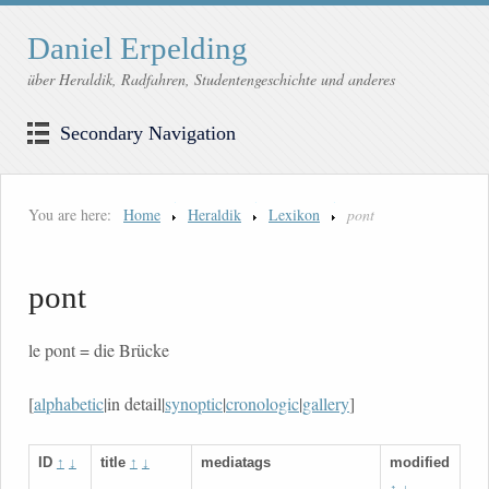
Daniel Erpelding
über Heraldik, Radfahren, Studentengeschichte und anderes
Secondary Navigation
You are here:
Home
Heraldik
Lexikon
pont
pont
le pont = die Brücke
[
alphabetic
|in detail|
synoptic
|
cronologic
|
gallery
]
ID
↑
↓
title
↑
↓
mediatags
modified
↑
↓