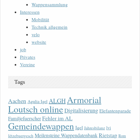
Wappensammlung
Interessen
Mobilität
Technik allgemein
velo
website
job
Privates
Vereine
Tags
Armorial
ALGH
Aachen
Agulia Igel
Loutsch online
Digitalisierung
Elefantenparade
Fehler im AL
Familjefuerscher
Gemeindewappen
Igel
lvi
Jahresbilanz
Rietstap
Meilensteine Wappendatenbank
lëtzebuergesch
Rom