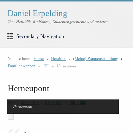
Daniel Erpelding
über Heraldik, Radfahren, Studentengeschichte und anderes
Secondary Navigation
You are here:
Home
Heraldik
(Meine) Wappensammlung
Familienwappen
“H”
Herneupont
Herneupont
Sizes:
150 × 150
/
247 × 300
/
700 × 850
Herneupont