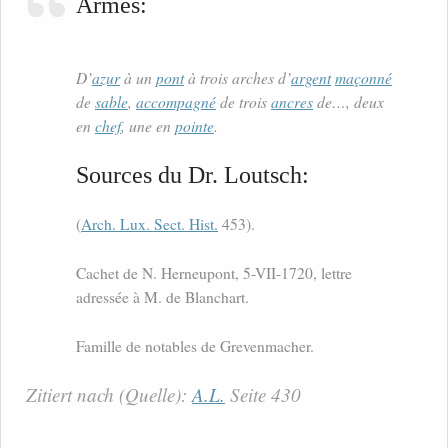
Armes:
D’
azur
à un
pont
à trois arches d’
argent
maçonné
de
sable
,
accompagné
de trois
ancres
de…, deux
en
chef
, une en
pointe
.
Sources du Dr. Loutsch:
(
Arch. Lux. Sect. Hist.
453).
Cachet de N. Herneupont, 5-VII-1720, lettre
adressée à M. de Blanchart.
Famille de notables de Grevenmacher.
Zitiert nach (Quelle):
A.L.
Seite 430