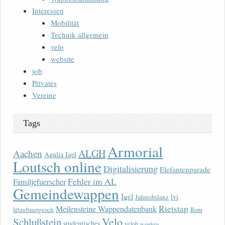
Interessen
Mobilität
Technik allgemein
velo
website
job
Privates
Vereine
Tags
Armorial
ALGH
Aachen
Agulia Igel
Loutsch online
Digitalisierung
Elefantenparade
Fehler im AL
Familjefuerscher
Gemeindewappen
Igel
lvi
Jahresbilanz
Rietstap
Meilensteine Wappendatenbank
lëtzebuergesch
Rom
Velo
Schlußstein
studentisches
veloh
wandern