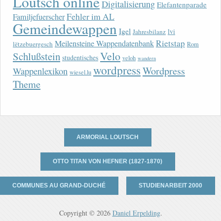
Loutsch online
Digitalisierung
Elefantenparade
Fehler im AL
Familjefuerscher
Gemeindewappen
Igel
lvi
Jahresbilanz
Rietstap
Meilensteine Wappendatenbank
lëtzebuergesch
Rom
Velo
Schlußstein
studentisches
veloh
wandern
wordpress
Wordpress
Wappenlexikon
wiesel.lu
Theme
ARMORIAL LOUTSCH
OTTO TITAN VON HEFNER (1827-1870)
COMMUNES AU GRAND-DUCHÉ
STUDIENARBEIT 2000
Copyright © 2026
Daniel Erpelding
.