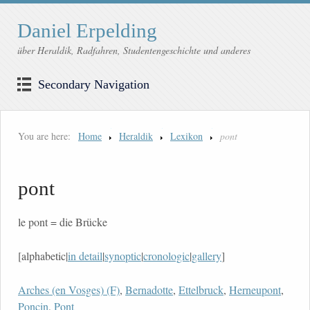
Daniel Erpelding
über Heraldik, Radfahren, Studentengeschichte und anderes
Secondary Navigation
You are here:
Home
Heraldik
Lexikon
pont
pont
le pont = die Brücke
[alphabetic|
in detail
|
synoptic
|
cronologic
|
gallery
]
Arches (en Vosges) (F)
,
Bernadotte
,
Ettelbruck
,
Herneupont
,
Poncin
,
Pont