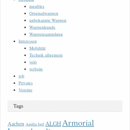
meubles
Originalwappen
unbekannte Wappen
Wappenkunde
Wappensammlung
Interessen
Mobilität
Technik allgemein
velo
website
job
Privates
Vereine
Tags
Armorial
ALGH
Aachen
Agulia Igel