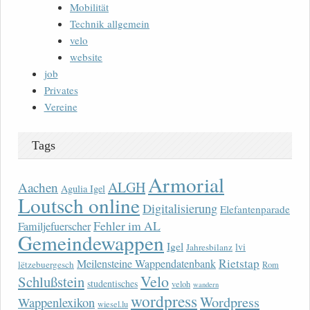
Mobilität
Technik allgemein
velo
website
job
Privates
Vereine
Tags
Armorial
ALGH
Aachen
Agulia Igel
Loutsch online
Digitalisierung
Elefantenparade
Fehler im AL
Familjefuerscher
Gemeindewappen
Igel
lvi
Jahresbilanz
Rietstap
Meilensteine Wappendatenbank
lëtzebuergesch
Rom
Velo
Schlußstein
studentisches
veloh
wandern
wordpress
Wordpress
Wappenlexikon
wiesel.lu