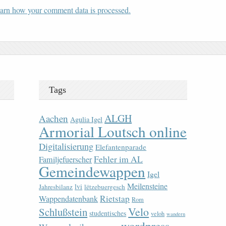
arn how your comment data is processed.
Tags
ALGH
Aachen
Agulia Igel
Armorial Loutsch online
Digitalisierung
Elefantenparade
Fehler im AL
Familjefuerscher
Gemeindewappen
Igel
Meilensteine
lvi
Jahresbilanz
lëtzebuergesch
Rietstap
Wappendatenbank
Rom
Velo
Schlußstein
studentisches
veloh
wandern
wordpress