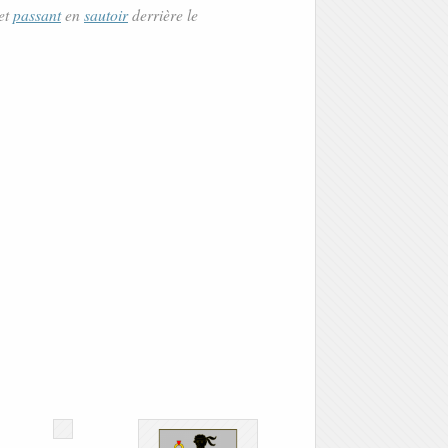
 et
passant
en
sautoir
derrière le