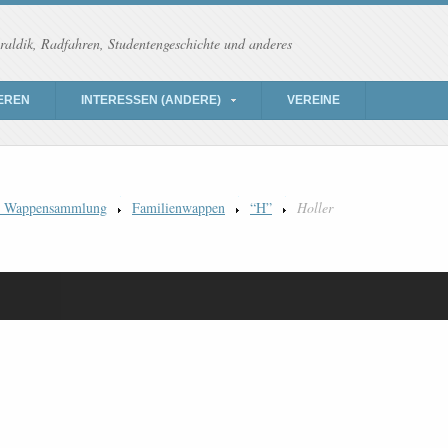
raldik, Radfahren, Studentengeschichte und anderes
EREN
INTERESSEN (ANDERE)
VEREINE
) Wappensammlung
Familienwappen
“H”
Holler