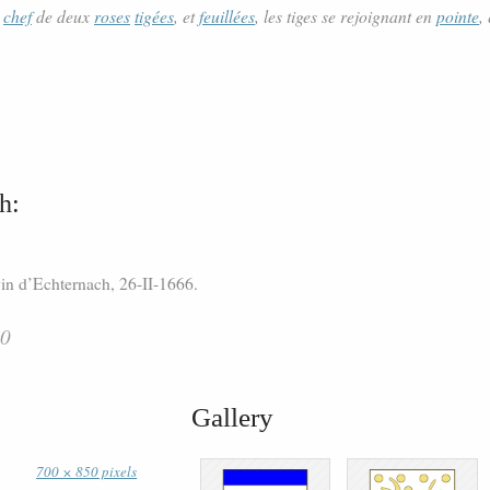
n
chef
de deux
roses
tigées
, et
feuillées
, les tiges se rejoignant en
pointe
,
h:
in d’Echternach, 26-II-1666.
40
Gallery
700 × 850 pixels