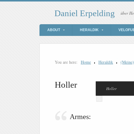
Daniel Erpelding
über He
ABOUT
HERALDIK
VELOFU
You are here:
Home
Heraldik
(Meine
Holler
Holler
Armes: