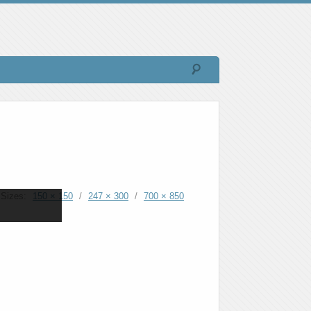
Sizes:
150 × 150
/
247 × 300
/
700 × 850