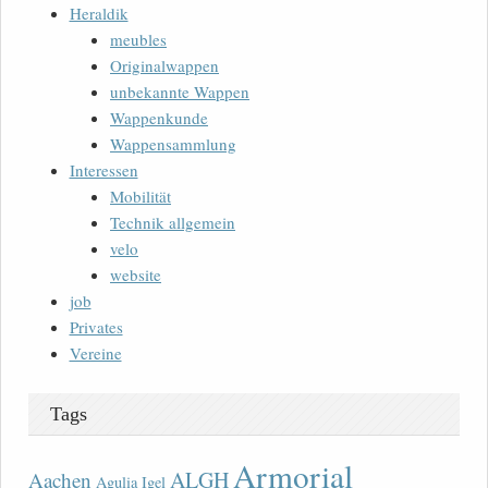
Heraldik
meubles
Originalwappen
unbekannte Wappen
Wappenkunde
Wappensammlung
Interessen
Mobilität
Technik allgemein
velo
website
job
Privates
Vereine
Tags
Armorial
ALGH
Aachen
Agulia Igel