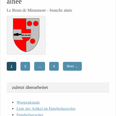
aînée
Le Brum de Miraumont – branche aînée
→
1
2
…
4
Next
zuletzt überarbeitet
Wappenkunde
Liste der Artikel im Familjefuerscher
Familjefuerscher