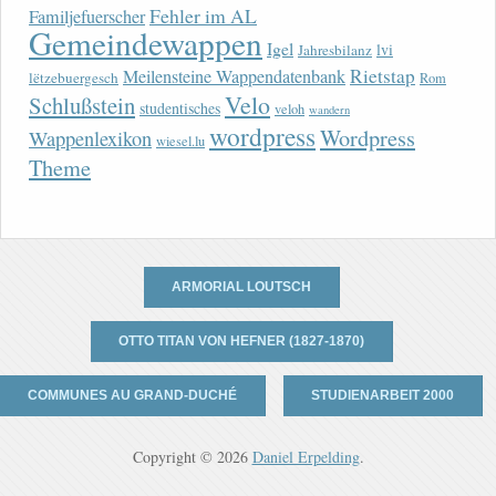
Fehler im AL
Familjefuerscher
Gemeindewappen
Igel
lvi
Jahresbilanz
Rietstap
Meilensteine Wappendatenbank
lëtzebuergesch
Rom
Velo
Schlußstein
studentisches
veloh
wandern
wordpress
Wordpress
Wappenlexikon
wiesel.lu
Theme
ARMORIAL LOUTSCH
OTTO TITAN VON HEFNER (1827-1870)
COMMUNES AU GRAND-DUCHÉ
STUDIENARBEIT 2000
Copyright © 2026
Daniel Erpelding
.