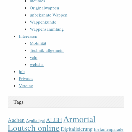
meubles
Originalwappen
unbekannte Wappen
Wappenkunde
Wappensammlung
Interessen
Mobilität
Technik allgemein
velo
website
job
Privates
Vereine
Tags
Armorial
ALGH
Aachen
Agulia Igel
Loutsch online
Digitalisierung
Elefantenparade