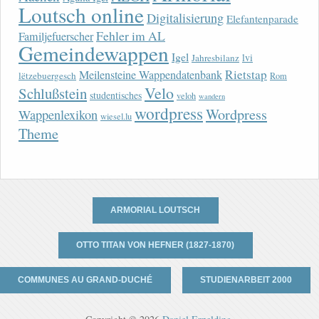
Loutsch online
Digitalisierung
Elefantenparade
Fehler im AL
Familjefuerscher
Gemeindewappen
Igel
lvi
Jahresbilanz
Rietstap
Meilensteine Wappendatenbank
lëtzebuergesch
Rom
Velo
Schlußstein
studentisches
veloh
wandern
wordpress
Wordpress
Wappenlexikon
wiesel.lu
Theme
ARMORIAL LOUTSCH
OTTO TITAN VON HEFNER (1827-1870)
COMMUNES AU GRAND-DUCHÉ
STUDIENARBEIT 2000