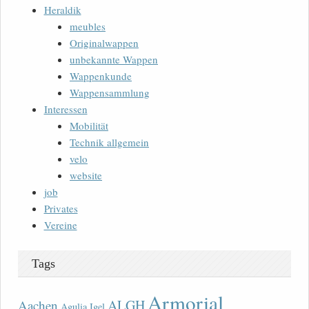
Heraldik
meubles
Originalwappen
unbekannte Wappen
Wappenkunde
Wappensammlung
Interessen
Mobilität
Technik allgemein
velo
website
job
Privates
Vereine
Tags
Armorial
ALGH
Aachen
Agulia Igel