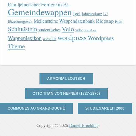
Fehler im AL
Familjefuerscher
Gemeindewappen
Igel
lvi
Jahresbilanz
Rietstap
Meilensteine Wappendatenbank
lëtzebuergesch
Rom
Velo
Schlußstein
studentisches
veloh
wandern
wordpress
Wordpress
Wappenlexikon
wiesel.lu
Theme
ARMORIAL LOUTSCH
OTTO TITAN VON HEFNER (1827-1870)
COMMUNES AU GRAND-DUCHÉ
STUDIENARBEIT 2000
Copyright © 2026
Daniel Erpelding
.