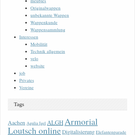
meubles
Originalwappen
unbekannte Wappen
Wappenkunde
Wappensammlung
Interessen
Mobilität
Technik allgemein
velo
website
job
Privates
Vereine
Tags
Armorial
ALGH
Aachen
Agulia Igel
Loutsch online
Digitalisierung
Elefantenparade