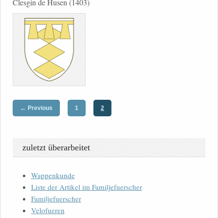
Clesgin de Husen (1403)
←
Previous
1
2
zuletzt überarbeitet
Wappenkunde
Liste der Artikel im Familjefuerscher
Familjefuerscher
Velofueren