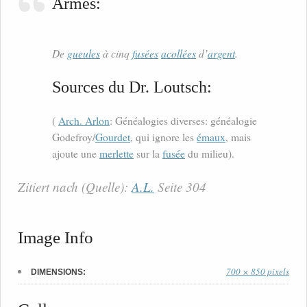
Armes:
De
gueules
à cinq
fusées
acollées
d’
argent
.
Sources du Dr. Loutsch:
(
Arch. Arlon
: Généalogies diverses: généalogie
Godefroy/
Gourdet
, qui ignore les
émaux
, mais
ajoute une
merlette
sur la
fusée
du milieu).
Zitiert nach (Quelle):
A.L.
Seite 304
Image Info
700 × 850 pixels
DIMENSIONS: