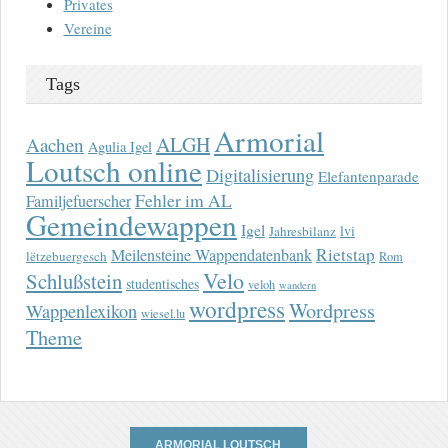
Privates
Vereine
Tags
Armorial
ALGH
Aachen
Agulia Igel
Loutsch online
Digitalisierung
Elefantenparade
Fehler im AL
Familjefuerscher
Gemeindewappen
Igel
lvi
Jahresbilanz
Rietstap
Meilensteine Wappendatenbank
lëtzebuergesch
Rom
Velo
Schlußstein
studentisches
veloh
wandern
wordpress
Wordpress
Wappenlexikon
wiesel.lu
Theme
ARMORIAL LOUTSCH