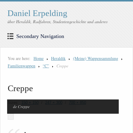
Daniel Erpelding
über Heraldik, Radfahren, Studentengeschichte und anderes
Secondary Navigation
You are here:
Home
Heraldik
(Meine) Wappensammlung
Familienwappen
“C”
Creppe
Creppe
Sizes:
150 × 150
/
247 × 300
/
700 × 850
de Creppe