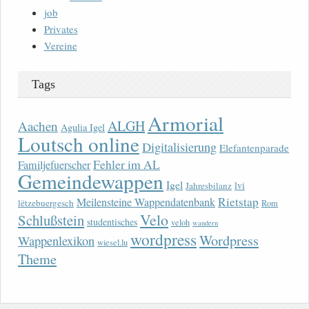
job
Privates
Vereine
Tags
Armorial
ALGH
Aachen
Agulia Igel
Loutsch online
Digitalisierung
Elefantenparade
Fehler im AL
Familjefuerscher
Gemeindewappen
Igel
lvi
Jahresbilanz
Rietstap
Meilensteine Wappendatenbank
lëtzebuergesch
Rom
Velo
Schlußstein
studentisches
veloh
wandern
wordpress
Wordpress
Wappenlexikon
wiesel.lu
Theme