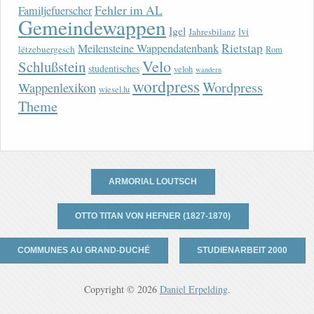
Fehler im AL
Familjefuerscher
Gemeindewappen
Igel
lvi
Jahresbilanz
Rietstap
Meilensteine Wappendatenbank
lëtzebuergesch
Rom
Velo
Schlußstein
studentisches
veloh
wandern
wordpress
Wordpress
Wappenlexikon
wiesel.lu
Theme
ARMORIAL LOUTSCH
OTTO TITAN VON HEFNER (1827-1870)
COMMUNES AU GRAND-DUCHÉ
STUDIENARBEIT 2000
Copyright © 2026
Daniel Erpelding
.