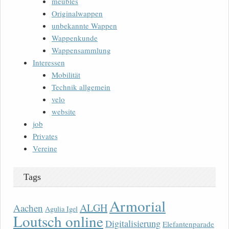
meubles
Originalwappen
unbekannte Wappen
Wappenkunde
Wappensammlung
Interessen
Mobilität
Technik allgemein
velo
website
job
Privates
Vereine
Tags
Armorial
ALGH
Aachen
Agulia Igel
Loutsch online
Digitalisierung
Elefantenparade