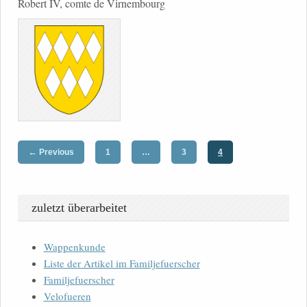
Robert IV, comte de Virnembourg
←
Previous
1
…
3
4
zuletzt überarbeitet
Wappenkunde
Liste der Artikel im Familjefuerscher
Familjefuerscher
Velofueren