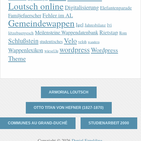
Loutsch online
Digitalisierung
Elefantenparade
Fehler im AL
Familjefuerscher
Gemeindewappen
Igel
lvi
Jahresbilanz
Rietstap
Meilensteine Wappendatenbank
lëtzebuergesch
Rom
Velo
Schlußstein
studentisches
veloh
wandern
wordpress
Wordpress
Wappenlexikon
wiesel.lu
Theme
ARMORIAL LOUTSCH
OTTO TITAN VON HEFNER (1827-1870)
COMMUNES AU GRAND-DUCHÉ
STUDIENARBEIT 2000
Copyright © 2026
Daniel Erpelding
.