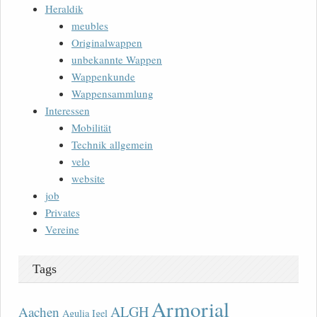
Heraldik
meubles
Originalwappen
unbekannte Wappen
Wappenkunde
Wappensammlung
Interessen
Mobilität
Technik allgemein
velo
website
job
Privates
Vereine
Tags
Armorial
ALGH
Aachen
Agulia Igel