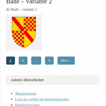
Bade – variante 2
de Bade – variante 2
→
1
2
…
5
Next
zuletzt überarbeitet
Wappenkunde
Liste der Artikel im Familjefuerscher
Familjefuerscher