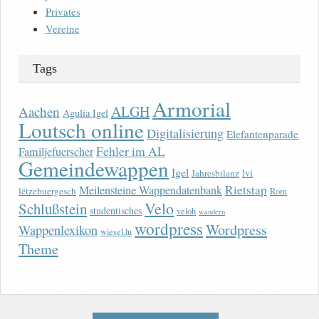
Privates
Vereine
Tags
Armorial
ALGH
Aachen
Agulia Igel
Loutsch online
Digitalisierung
Elefantenparade
Fehler im AL
Familjefuerscher
Gemeindewappen
Igel
lvi
Jahresbilanz
Rietstap
Meilensteine Wappendatenbank
lëtzebuergesch
Rom
Velo
Schlußstein
studentisches
veloh
wandern
wordpress
Wordpress
Wappenlexikon
wiesel.lu
Theme