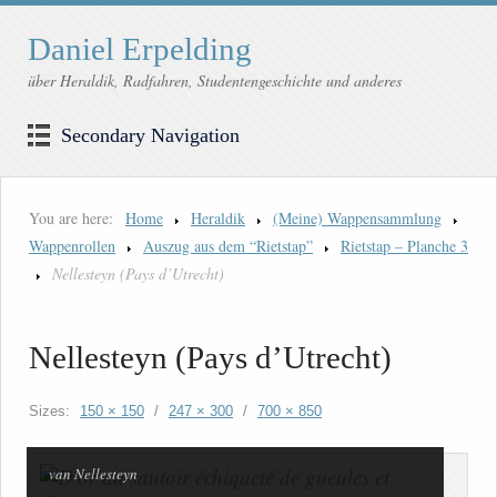
Daniel Erpelding
über Heraldik, Radfahren, Studentengeschichte und anderes
Secondary Navigation
You are here:
Home
Heraldik
(Meine) Wappensammlung
Wappenrollen
Auszug aus dem “Rietstap”
Rietstap – Planche 3
Nellesteyn (Pays d’Utrecht)
Nellesteyn (Pays d’Utrecht)
Sizes:
150 × 150
/
247 × 300
/
700 × 850
van Nellesteyn