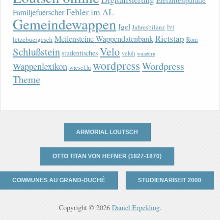
Elefantenparade
Fehler im AL
Familjefuerscher
Gemeindewappen
Igel
lvi
Jahresbilanz
Rietstap
Meilensteine Wappendatenbank
lëtzebuergesch
Rom
Velo
Schlußstein
studentisches
veloh
wandern
wordpress
Wordpress
Wappenlexikon
wiesel.lu
Theme
ARMORIAL LOUTSCH
OTTO TITAN VON HEFNER (1827-1870)
COMMUNES AU GRAND-DUCHÉ
STUDIENARBEIT 2000
Copyright © 2026
Daniel Erpelding
.