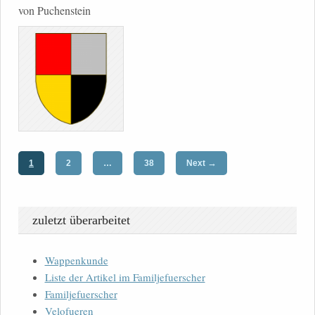
von Puchenstein
→
1
2
…
38
Next
zuletzt überarbeitet
Wappenkunde
Liste der Artikel im Familjefuerscher
Familjefuerscher
Velofueren