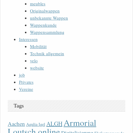
meubles
Originalwappen
unbekannte Wappen
Wappenkunde
Wappensammlung
Interessen
Mobilität
Technik allgemein
velo
website
job
Privates
Vereine
Tags
Armorial
ALGH
Aachen
Agulia Igel
Loutsch online
Digitalisierung