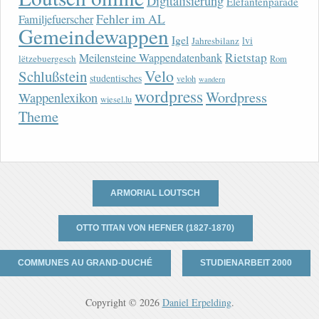
Digitalisierung
Elefantenparade
Fehler im AL
Familjefuerscher
Gemeindewappen
Igel
lvi
Jahresbilanz
Rietstap
Meilensteine Wappendatenbank
lëtzebuergesch
Rom
Velo
Schlußstein
studentisches
veloh
wandern
wordpress
Wordpress
Wappenlexikon
wiesel.lu
Theme
ARMORIAL LOUTSCH
OTTO TITAN VON HEFNER (1827-1870)
COMMUNES AU GRAND-DUCHÉ
STUDIENARBEIT 2000
Copyright © 2026
Daniel Erpelding
.