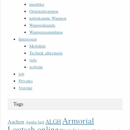
meubles
Originalwappen
unbekannte Wappen
Wappenkunde
Wappensammlung
Interessen
Mobilität
Technik allgemein
velo
website
job
Privates
Vereine
Tags
Armorial
ALGH
Aachen
Agulia Igel
Loutsch online