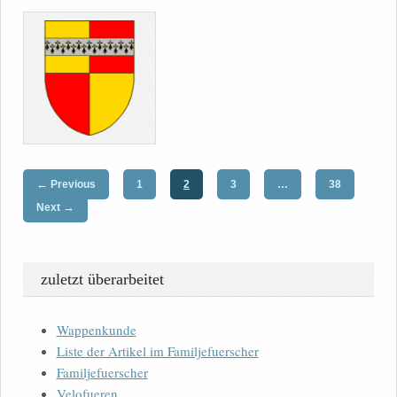
←
Previous
1
2
3
…
38
→
Next
zuletzt überarbeitet
Wappenkunde
Liste der Artikel im Familjefuerscher
Familjefuerscher
Velofueren