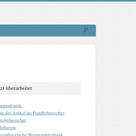
tzt überarbeitet
ppenkunde
ste der Artikel im Familjefuerscher
miljefuerscher
lofueren
xemburgische Wappendatenbank