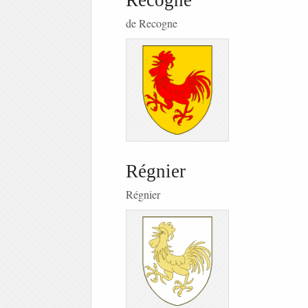
Recogne
de Recogne
Régnier
Régnier