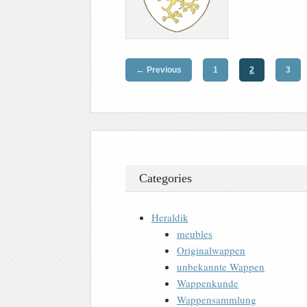
←
Previous
1
2
3
Categories
Heraldik
meubles
Originalwappen
unbekannte Wappen
Wappenkunde
Wappensammlung