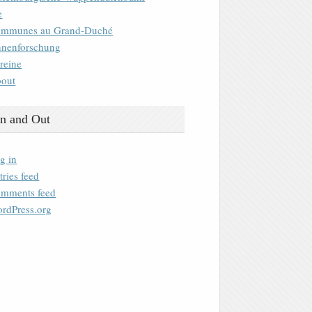
e
mmunes au Grand-Duché
nenforschung
reine
out
n and Out
g in
tries feed
mments feed
rdPress.org