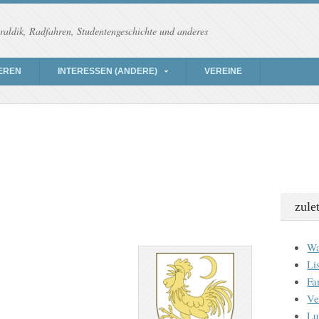
raldik, Radfahren, Studentengeschichte und anderes
EREN
INTERESSEN (ANDERE)
VEREINE
zule
Wa
Li
Fa
Ve
Lu