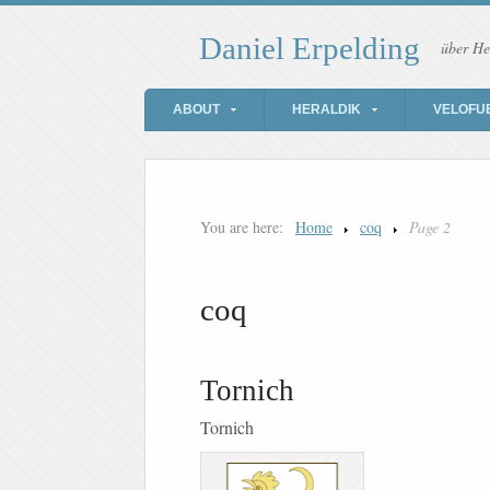
Daniel Erpelding
über He
ABOUT
HERALDIK
VELOFU
You are here:
Home
coq
Page 2
coq
Tornich
Tornich