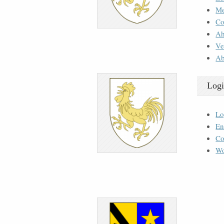
M
Co
Ah
Ve
Ab
Logi
Lo
En
Co
Wo