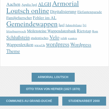
Armorial
ALGH
Aachen
Agulia Igel
Loutsch online
Digitalisierung
Elefantenparade
Fehler im AL
Familjefuerscher
Gemeindewappen
Igel
lvi
Jahresbilanz
Rietstap
Meilensteine Wappendatenbank
lëtzebuergesch
Rom
Velo
Schlußstein
studentisches
veloh
wandern
wordpress
Wordpress
Wappenlexikon
wiesel.lu
Theme
ARMORIAL LOUTSCH
OTTO TITAN VON HEFNER (1827-1870)
COMMUNES AU GRAND-DUCHÉ
STUDIENARBEIT 2000