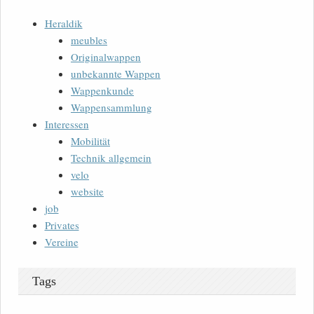
Heraldik
meubles
Originalwappen
unbekannte Wappen
Wappenkunde
Wappensammlung
Interessen
Mobilität
Technik allgemein
velo
website
job
Privates
Vereine
Tags