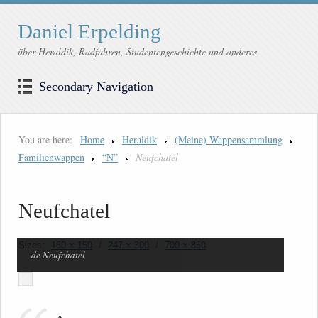
Daniel Erpelding
über Heraldik, Radfahren, Studentengeschichte und anderes
Secondary Navigation
You are here:
Home
Heraldik
(Meine) Wappensammlung
Familienwappen
“N”
Neufchatel
Neufchatel
Sizes:
150 × 150
/
247 × 300
/
700 × 850
de Neufchatel