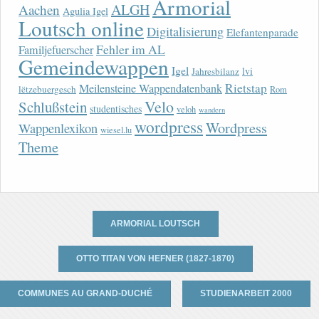
Armorial
ALGH
Aachen
Agulia Igel
Loutsch online
Digitalisierung
Elefantenparade
Fehler im AL
Familjefuerscher
Gemeindewappen
Igel
lvi
Jahresbilanz
Rietstap
Meilensteine Wappendatenbank
lëtzebuergesch
Rom
Velo
Schlußstein
studentisches
veloh
wandern
wordpress
Wordpress
Wappenlexikon
wiesel.lu
Theme
ARMORIAL LOUTSCH
OTTO TITAN VON HEFNER (1827-1870)
COMMUNES AU GRAND-DUCHÉ
STUDIENARBEIT 2000