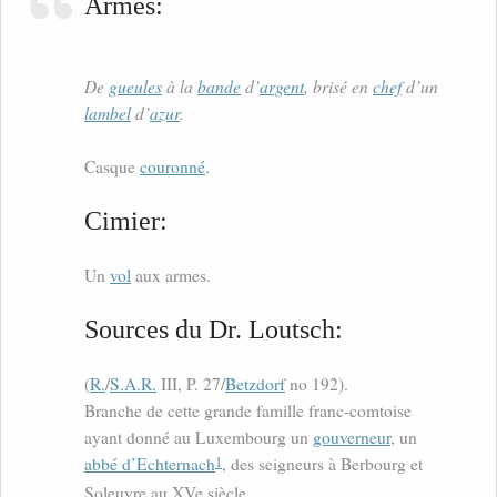
Armes:
De
gueules
à la
bande
d’
argent
, brisé en
chef
d’un
lambel
d’
azur
.
Casque
couronné
.
Cimier:
Un
vol
aux armes.
Sources du Dr. Loutsch:
(
R.
/
S.A.R.
III, P. 27/
Betzdorf
no 192).
Branche de cette grande famille franc-comtoise
ayant donné au Luxembourg un
gouverneur
, un
1
abbé d’Echternach
, des seigneurs à Berbourg et
Soleuvre au XVe siècle.