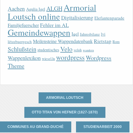
Armorial
ALGH
Aachen
Agulia Igel
Loutsch online
Digitalisierung
Elefantenparade
Fehler im AL
Familjefuerscher
Gemeindewappen
Igel
lvi
Jahresbilanz
Rietstap
Meilensteine Wappendatenbank
lëtzebuergesch
Rom
Velo
Schlußstein
studentisches
veloh
wandern
wordpress
Wordpress
Wappenlexikon
wiesel.lu
Theme
ARMORIAL LOUTSCH
OTTO TITAN VON HEFNER (1827-1870)
COMMUNES AU GRAND-DUCHÉ
STUDIENARBEIT 2000