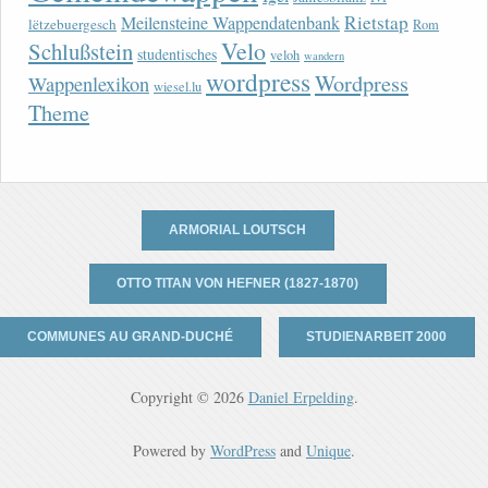
Rietstap
Meilensteine Wappendatenbank
lëtzebuergesch
Rom
Velo
Schlußstein
studentisches
veloh
wandern
wordpress
Wordpress
Wappenlexikon
wiesel.lu
Theme
ARMORIAL LOUTSCH
OTTO TITAN VON HEFNER (1827-1870)
COMMUNES AU GRAND-DUCHÉ
STUDIENARBEIT 2000
Copyright © 2026
Daniel Erpelding
.
Powered by
WordPress
and
Unique
.