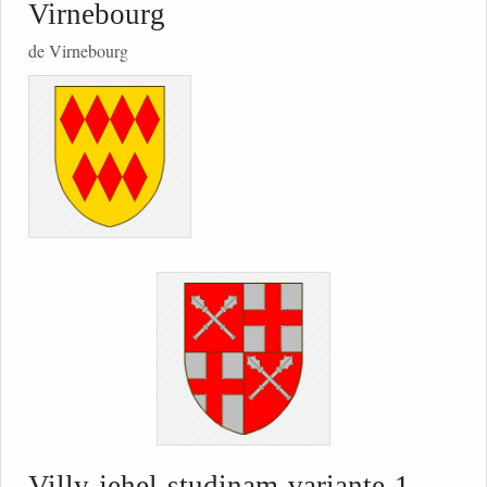
Virnebourg
de Virnebourg
Villy-jehel-studinam-variante-1