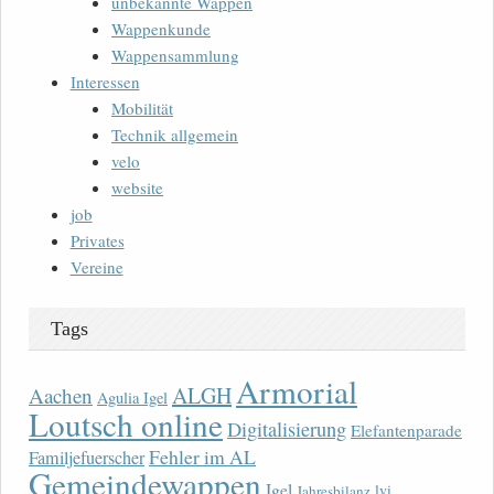
unbekannte Wappen
Wappenkunde
Wappensammlung
Interessen
Mobilität
Technik allgemein
velo
website
job
Privates
Vereine
Tags
Armorial
ALGH
Aachen
Agulia Igel
Loutsch online
Digitalisierung
Elefantenparade
Fehler im AL
Familjefuerscher
Gemeindewappen
Igel
lvi
Jahresbilanz