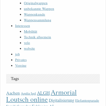
Originalwappen
unbekannte Wappen
Wappenkunde
Wappensammlung
Interessen
Mobilität
Technik allgemein
velo
website
job
Privates
Vereine
Tags
Armorial
ALGH
Aachen
Agulia Igel
Loutsch online
Digitalisierung
Elefantenparade