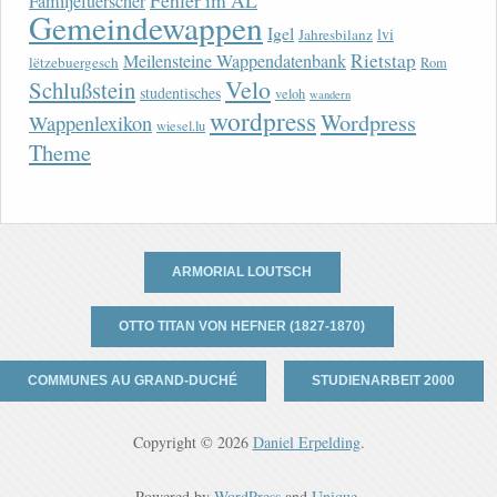
Fehler im AL
Familjefuerscher
Gemeindewappen
Igel
lvi
Jahresbilanz
Rietstap
Meilensteine Wappendatenbank
lëtzebuergesch
Rom
Velo
Schlußstein
studentisches
veloh
wandern
wordpress
Wordpress
Wappenlexikon
wiesel.lu
Theme
ARMORIAL LOUTSCH
OTTO TITAN VON HEFNER (1827-1870)
COMMUNES AU GRAND-DUCHÉ
STUDIENARBEIT 2000
Copyright © 2026
Daniel Erpelding
.
Powered by
WordPress
and
Unique
.