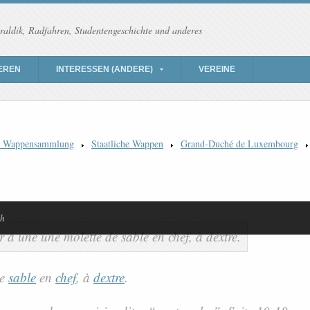
raldik, Radfahren, Studentengeschichte und anderes
EREN
INTERESSEN (ANDERE)
VEREINE
) Wappensammlung
Staatliche Wappen
Grand-Duché de Luxembourg
ch
e
sable
en
chef
, à
dextre
.