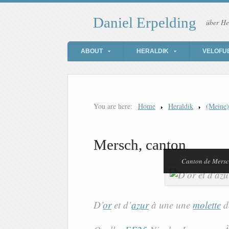
Daniel Erpelding
über He
ABOUT
HERALDIK
VELOFU
You are here:
Home
Heraldik
(Meine
Mersch, canton
Canton de Mers
D’
or
et d’
azur
à une une
molette
d