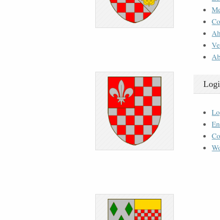
M
Co
Ah
Ve
Ab
Logi
Lo
En
Co
Wo