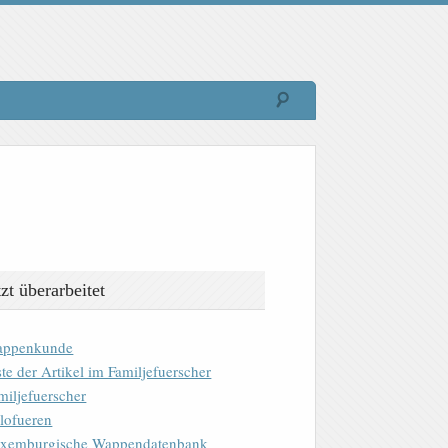
tzt überarbeitet
ppenkunde
ste der Artikel im Familjefuerscher
miljefuerscher
lofueren
xemburgische Wappendatenbank