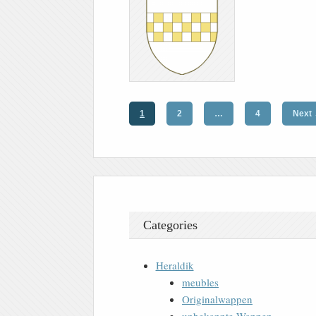
1
2
…
4
Next
Categories
Heraldik
meubles
Originalwappen