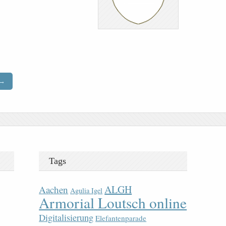
→
Tags
ALGH
Aachen
Agulia Igel
Armorial Loutsch online
Digitalisierung
Elefantenparade