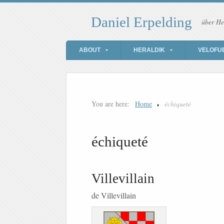
Daniel Erpelding
über He
ABOUT
HERALDIK
VELOFU
You are here:
Home
échiqueté
échiqueté
Villevillain
de Villevillain