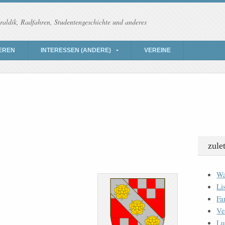
raldik, Radfahren, Studentengeschichte und anderes
EREN
INTERESSEN (ANDERE)
VEREINE
zule
Wa
Li
Fa
Ve
Lu