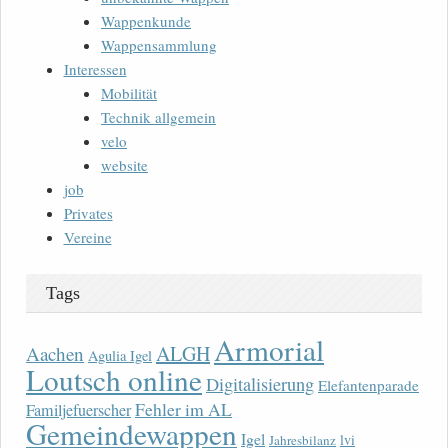
Wappenkunde
Wappensammlung
Interessen
Mobilität
Technik allgemein
velo
website
job
Privates
Vereine
Tags
Armorial
ALGH
Aachen
Agulia Igel
Loutsch online
Digitalisierung
Elefantenparade
Fehler im AL
Familjefuerscher
Gemeindewappen
Igel
lvi
Jahresbilanz