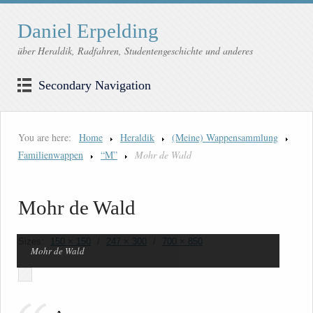
Daniel Erpelding
über Heraldik, Radfahren, Studentengeschichte und anderes
Secondary Navigation
You are here:
Home
Heraldik
(Meine) Wappensammlung
Familienwappen
“M”
Mohr de Wald
Mohr de Wald
Sizes:
150 × 150
/
247 × 300
/
700 × 850
Mohr de Wald