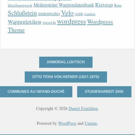
Rietstap
Meilensteine Wappendatenbank
lëtzebuergesch
Rom
Velo
Schlußstein
studentisches
veloh
wandern
wordpress
Wordpress
Wappenlexikon
wiesel.lu
Theme
ARMORIAL LOUTSCH
OTTO TITAN VON HEFNER (1827-1870)
COMMUNES AU GRAND-DUCHÉ
STUDIENARBEIT 2000
Copyright © 2026
Daniel Erpelding
.
Powered by
WordPress
and
Unique
.