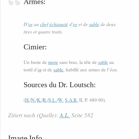
Armes:
D’
or
au
chef
échiqueté
d’
or
et de
sable
de deux
tires et quatre traits.
Cimier:
Un buste de
more
sans bras, la tête de
sable
au
tortil d’
or
et de
sable
, habillé aux armes de l’écu.
Sources du Dr. Loutsch:
(
H.
/
N.
/
K.
/
R.
/
S.L.
/
W.
S.A.R.
II, P. 489-90).
Zitiert nach (Quelle):
A.L.
Seite 582
Image Info