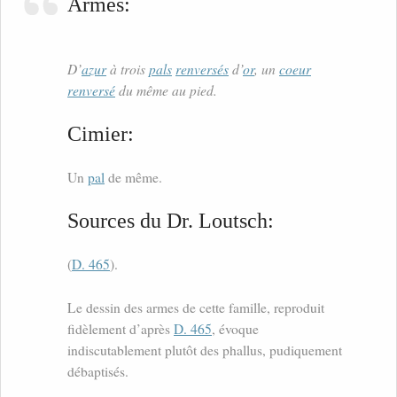
Armes:
D’
azur
à trois
pals
renversés
d’
or
, un
coeur
renversé
du même au pied.
Cimier:
Un
pal
de même.
Sources du Dr. Loutsch:
(
D. 465
).
Le dessin des armes de cette famille, reproduit
fidèlement d’après
D. 465
, évoque
indiscutablement plutôt des phallus, pudiquement
débaptisés.