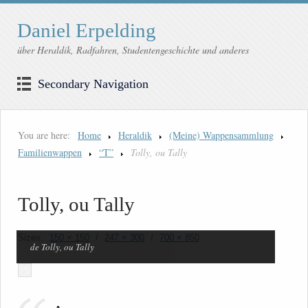
Daniel Erpelding
über Heraldik, Radfahren, Studentengeschichte und anderes
Secondary Navigation
You are here:
Home
Heraldik
(Meine) Wappensammlung
Familienwappen
“T”
Tolly, ou Tally
Tolly, ou Tally
Sizes:
150 × 150
/
247 × 300
/
700 × 850
de Tolly, ou Tally