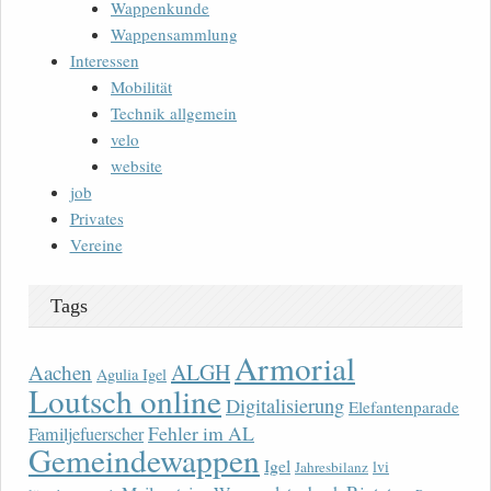
Wappenkunde
Wappensammlung
Interessen
Mobilität
Technik allgemein
velo
website
job
Privates
Vereine
Tags
Armorial
ALGH
Aachen
Agulia Igel
Loutsch online
Digitalisierung
Elefantenparade
Fehler im AL
Familjefuerscher
Gemeindewappen
Igel
lvi
Jahresbilanz