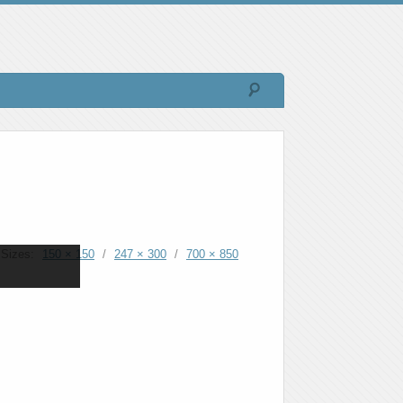
Sizes:
150 × 150
/
247 × 300
/
700 × 850