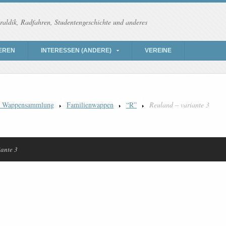
raldik, Radfahren, Studentengeschichte und anderes
EREN
INTERESSEN (ANDERE)
VEREINE
) Wappensammlung
Familienwappen
“R”
Reuland – variante 3
iante 3