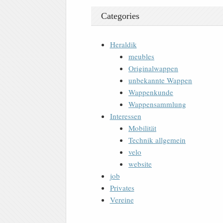
Categories
Heraldik
meubles
Originalwappen
unbekannte Wappen
Wappenkunde
Wappensammlung
Interessen
Mobilität
Technik allgemein
velo
website
job
Privates
Vereine