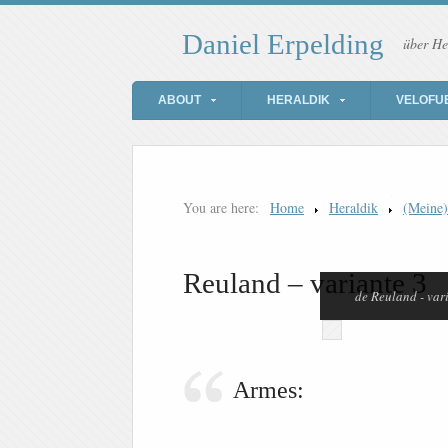
Daniel Erpelding
über He
ABOUT
HERALDIK
VELOFU
You are here:
Home
Heraldik
(Meine
Reuland – variante 3
de Reuland - var
Armes: