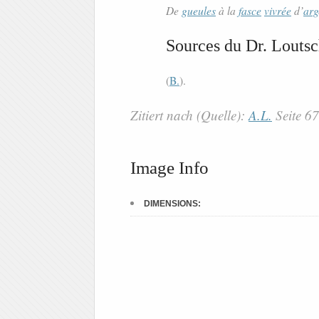
De
gueules
à la
fasce
vivrée
d’
arg
Sources du Dr. Loutsc
(
B.
).
Zitiert nach (Quelle):
A.L.
Seite 6
Image Info
DIMENSIONS: