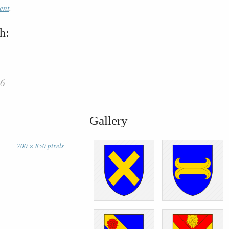
ent
.
h:
76
Gallery
700 × 850 pixels