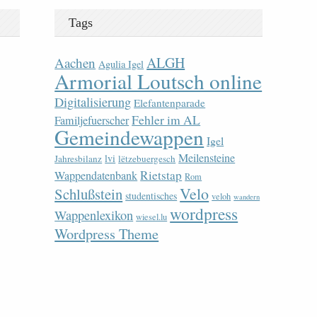
Tags
ALGH
Aachen
Agulia Igel
Armorial Loutsch online
Digitalisierung
Elefantenparade
Fehler im AL
Familjefuerscher
Gemeindewappen
Igel
Meilensteine
lvi
Jahresbilanz
lëtzebuergesch
Rietstap
Wappendatenbank
Rom
Velo
Schlußstein
studentisches
veloh
wandern
wordpress
Wappenlexikon
wiesel.lu
Wordpress Theme