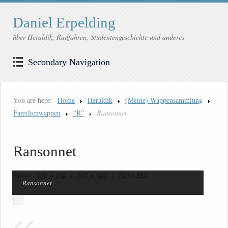
Daniel Erpelding
über Heraldik, Radfahren, Studentengeschichte und anderes
Secondary Navigation
You are here:
Home
Heraldik
(Meine) Wappensammlung
Familienwappen
“R”
Ransonnet
Ransonnet
Sizes:
150 × 150
/
247 × 300
/
700 × 850
Ransonnet