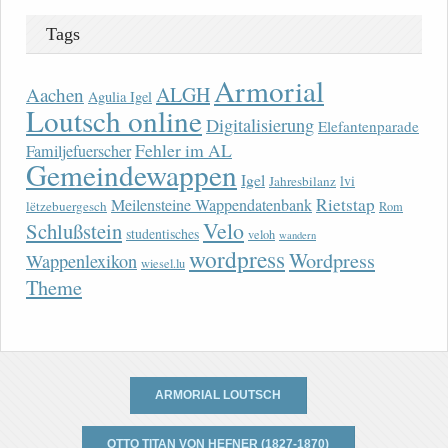
Tags
Armorial
ALGH
Aachen
Agulia Igel
Loutsch online
Digitalisierung
Elefantenparade
Fehler im AL
Familjefuerscher
Gemeindewappen
Igel
lvi
Jahresbilanz
Rietstap
Meilensteine Wappendatenbank
lëtzebuergesch
Rom
Velo
Schlußstein
studentisches
veloh
wandern
wordpress
Wordpress
Wappenlexikon
wiesel.lu
Theme
ARMORIAL LOUTSCH
OTTO TITAN VON HEFNER (1827-1870)