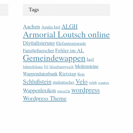
Tags
ALGH
Aachen
Agulia Igel
Armorial Loutsch online
Digitalisierung
Elefantenparade
Fehler im AL
Familjefuerscher
Gemeindewappen
Igel
Meilensteine
lvi
Jahresbilanz
lëtzebuergesch
Rietstap
Wappendatenbank
Rom
Velo
Schlußstein
studentisches
veloh
wandern
wordpress
Wappenlexikon
wiesel.lu
Wordpress Theme