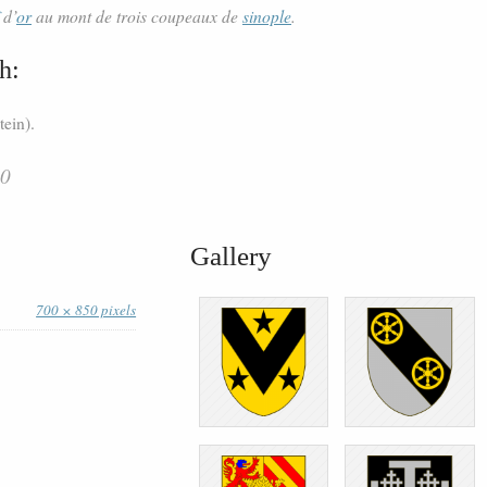
d’
or
au mont de trois coupeaux de
sinople
.
h:
tein).
60
Gallery
700 × 850 pixels