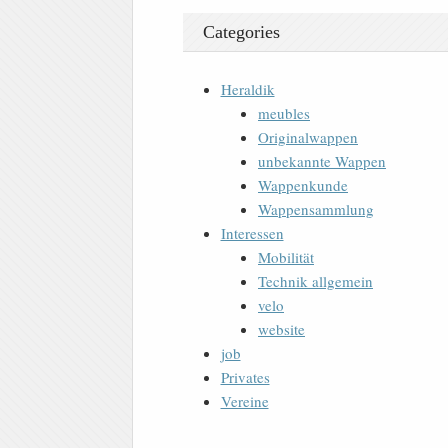
Categories
Heraldik
meubles
Originalwappen
unbekannte Wappen
Wappenkunde
Wappensammlung
Interessen
Mobilität
Technik allgemein
velo
website
job
Privates
Vereine