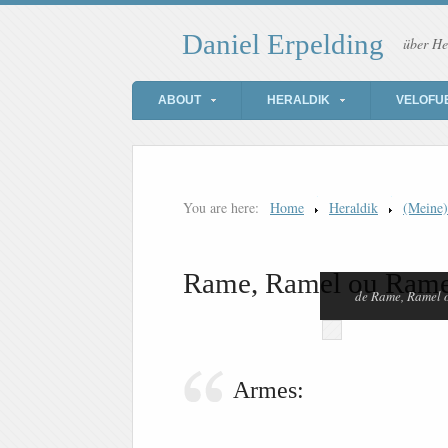
Daniel Erpelding
über He
ABOUT
HERALDIK
VELOFU
You are here:
Home
Heraldik
(Meine
Rame, Ramel ou Ram
de Rame, Ramel 
Armes: