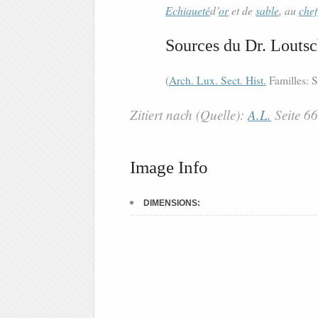
Echiqueté
d’
or
et de
sable
, au
chef
Sources du Dr. Loutsc
(
Arch. Lux. Sect. Hist.
Familles: S
Zitiert nach (Quelle):
A.L.
Seite 6
Image Info
DIMENSIONS: