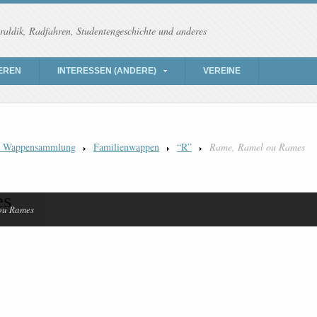
raldik, Radfahren, Studentengeschichte und anderes
EREN
INTERESSEN (ANDERE)
VEREINE
) Wappensammlung
Familienwappen
“R”
Rame, Ramel ou Rames
es
ou Rames