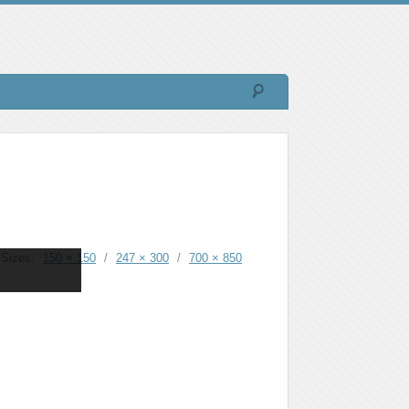
Sizes:
150 × 150
/
247 × 300
/
700 × 850