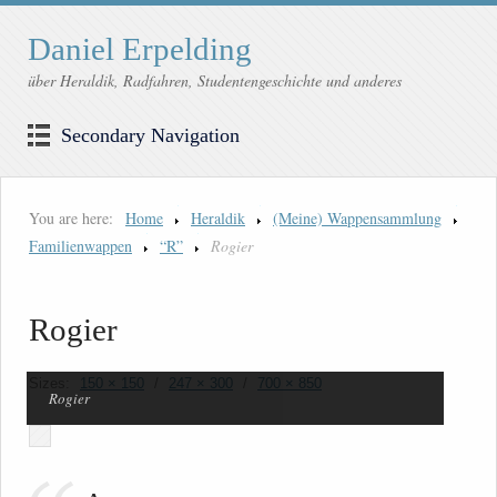
Daniel Erpelding
über Heraldik, Radfahren, Studentengeschichte und anderes
Secondary Navigation
You are here:
Home
Heraldik
(Meine) Wappensammlung
Familienwappen
“R”
Rogier
Rogier
Sizes:
150 × 150
/
247 × 300
/
700 × 850
Rogier