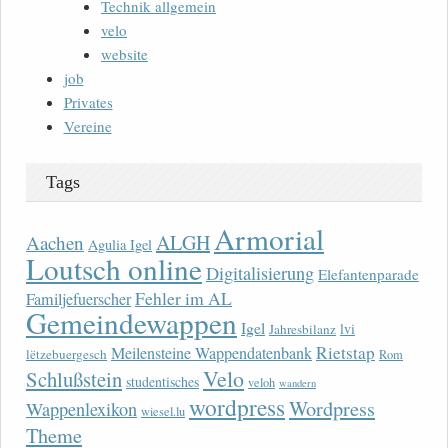
Technik allgemein
velo
website
job
Privates
Vereine
Tags
Armorial
ALGH
Aachen
Agulia Igel
Loutsch online
Digitalisierung
Elefantenparade
Fehler im AL
Familjefuerscher
Gemeindewappen
Igel
lvi
Jahresbilanz
Rietstap
Meilensteine Wappendatenbank
lëtzebuergesch
Rom
Velo
Schlußstein
studentisches
veloh
wandern
wordpress
Wordpress
Wappenlexikon
wiesel.lu
Theme