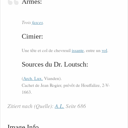
Armes:
Trois
fasces
.
Cimier:
Une tête et col de chevreuil
issante
, entre un
vol
.
Sources du Dr. Loutsch:
(
Arch. Lux.
Vianden).
Cachet de Jean Rogier, prévôt de Houffalize, 2-V-
1663.
Zitiert nach (Quelle):
A.L.
Seite 686
Image Info